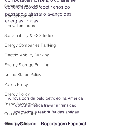
combustíveis fósseis, o continente 
Company Rankings
corre o risco de repetir erros do 
passado e atrasar o avanço das 
Market Leaders
energias limpas.
Innovation Index
Sustainability & ESG Index
Energy Companies Ranking
Electric Mobility Ranking
Energy Storage Ranking
United States Policy
Public Policy
Energy Policy
A nova corrida pelo petróleo na América 
Brand Perception
do Sul ameaça travar a transição 
energética e reabrir feridas antigas
Consumer Choice
EnergyChannel | Reportagem Especial
Climate Policy