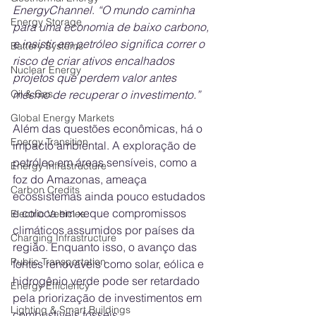
EnergyChannel
. 
“O mundo caminha 
Energy Storage
para uma economia de baixo carbono, 
e insistir em petróleo significa correr o 
Battery Systems
risco de criar ativos encalhados 
Nuclear Energy
projetos que perdem valor antes 
Oil & Gas
mesmo de recuperar o investimento.”
Global Energy Markets
Além das questões econômicas, há o 
Energy Transition
impacto ambiental. A exploração de 
petróleo em áreas sensíveis, como a 
Energy Infrastructure
foz do Amazonas, ameaça 
Carbon Credits
ecossistemas ainda pouco estudados 
e coloca em xeque compromissos 
Electric Vehicles
climáticos assumidos por países da 
Charging Infrastructure
região. Enquanto isso, o avanço das 
Public Transportation
fontes renováveis como solar, eólica e 
hidrogênio verde pode ser retardado 
Energy Efficiency
pela priorização de investimentos em 
Lighting & Smart Buildings
combustíveis fósseis.