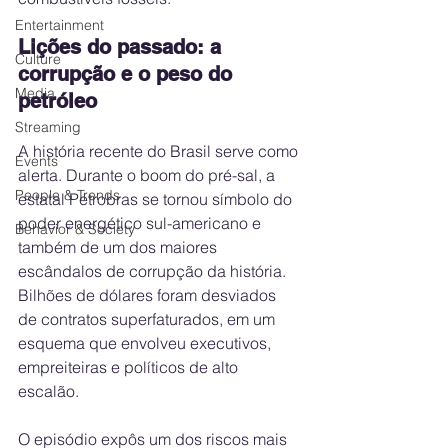
Entertainment
Lições do passado: a 
Culture
corrupção e o peso do 
Media
petróleo
Streaming
A história recente do Brasil serve como 
Events
alerta. Durante o boom do pré-sal, a 
People & Trends
estatal Petrobras se tornou símbolo do 
poder energético sul-americano e 
Behavior & Society
também de um dos maiores 
escândalos de corrupção da história. 
Bilhões de dólares foram desviados 
de contratos superfaturados, em um 
esquema que envolveu executivos, 
empreiteiras e políticos de alto 
escalão.
O episódio expôs um dos riscos mais 