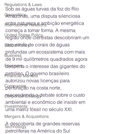
Regulations & Laws
Sob as águas turvas da foz do Rio 
Geopolitics
Amazonas, uma disputa silenciosa 
entre natureza e ambição energética 
International Relations
começa a tomar forma. A mesma 
United States Policy
região onde cientistas descobriram um 
raro recife de corais de águas 
Global Policy
profundas um ecossistema com mais 
Business
de 9 mil quilômetros quadrados agora 
Economy
desperta o interesse das gigantes do 
petróleo. O governo brasileiro 
Financial Markets
autorizou novas licenças para 
Companies
perfuração na costa norte, 
reacendendo o debate sobre o custo 
Corporate Strategy
ambiental e econômico de insistir em 
Investments
uma matriz fóssil no século XXI.
Mergers & Acquisitions
A descoberta de grandes reservas 
Technology
petrolíferas na América do Sul 