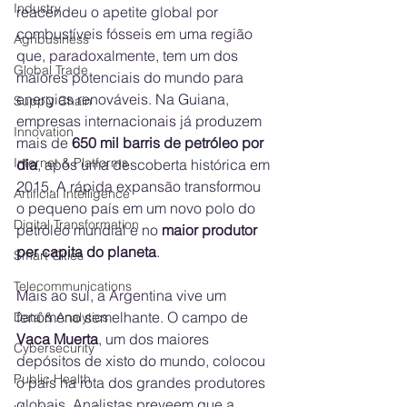
Industry
reacendeu o apetite global por 
combustíveis fósseis em uma região 
Agribusiness
que, paradoxalmente, tem um dos 
Global Trade
maiores potenciais do mundo para 
energias renováveis. Na Guiana, 
Supply Chain
empresas internacionais já produzem 
Innovation
mais de 
650 mil barris de petróleo por 
Internet & Platforms
dia
, após uma descoberta histórica em 
2015. A rápida expansão transformou 
Artificial Intelligence
o pequeno país em um novo polo do 
Digital Transformation
petróleo mundial e no 
maior produtor 
per capita do planeta
.
Smart Cities
Telecommunications
Mais ao sul, a Argentina vive um 
fenômeno semelhante. O campo de 
Data & Analytics
Vaca Muerta
, um dos maiores 
Cybersecurity
depósitos de xisto do mundo, colocou 
Public Health
o país na rota dos grandes produtores 
globais. Analistas preveem que a 