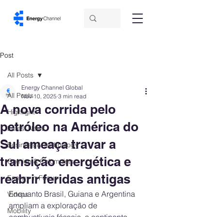
Post
All Posts
Energy Channel Global
All Posts
Nov 10, 2025
3 min read
A nova corrida pelo
Highlight
petróleo na América do
Latest News
Sul ameaça travar a
Business & Technology
transição energética e
Opinion & Columnists
reabrir feridas antigas
Energy in Focus
Enquanto Brasil, Guiana e Argentina 
Videos
ampliam a exploração de 
Mobility