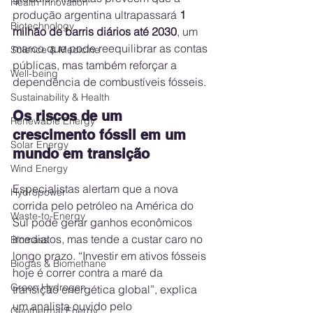
Health Innovation
produção argentina ultrapassará 
1 
Biotechnology
milhão de barris diários até 2030
, um 
marco que pode reequilibrar as contas 
Science & Medicine
públicas, mas também reforçar a 
Well-being
dependência de combustíveis fósseis.
Sustainability & Health
Os riscos de um 
Renewable Energy
crescimento fóssil em um 
Solar Energy
mundo em transição
Wind Energy
Especialistas alertam que a nova 
Hydropower
corrida pelo petróleo na América do 
Waste-to-Energy
Sul pode gerar ganhos econômicos 
imediatos, mas tende a custar caro no 
Biomass
longo prazo. “Investir em ativos fósseis 
Biogas & Biomethane
hoje é correr contra a maré da 
Green Hydrogen
transição energética global”, explica 
um analista ouvido pelo 
Geothermal Energy