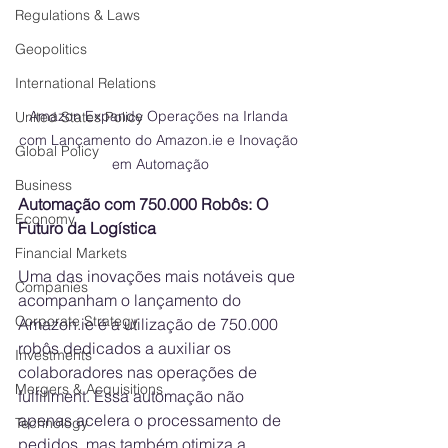
Regulations & Laws
Geopolitics
International Relations
Amazon Expande Operações na Irlanda 
United States Policy
com Lançamento do Amazon.ie e Inovação 
Global Policy
em Automação
Business
Automação com 750.000 Robôs: O 
Economy
Futuro da Logística
Financial Markets
Uma das inovações mais notáveis que 
Companies
acompanham o lançamento do 
Corporate Strategy
Amazon.ie
 é a utilização de 750.000 
robôs dedicados a auxiliar os 
Investments
colaboradores nas operações de 
Mergers & Acquisitions
fulfillment. Essa automação não 
apenas acelera o processamento de 
Technology
pedidos, mas também otimiza a 