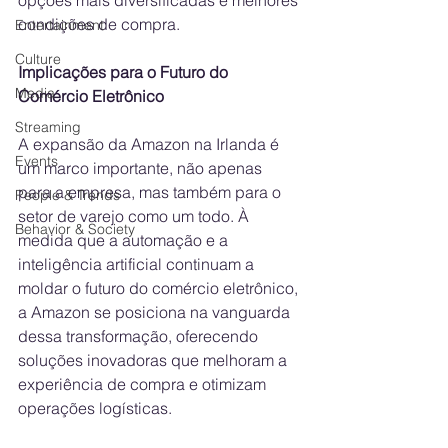
opções mais diversificadas e melhores 
condições de compra.
Entertainment
Culture
Implicações para o Futuro do 
Media
Comércio Eletrônico
Streaming
A expansão da Amazon na Irlanda é 
Events
um marco importante, não apenas 
para a empresa, mas também para o 
People & Trends
setor de varejo como um todo. À 
Behavior & Society
medida que a automação e a 
inteligência artificial continuam a 
moldar o futuro do comércio eletrônico, 
a Amazon se posiciona na vanguarda 
dessa transformação, oferecendo 
soluções inovadoras que melhoram a 
experiência de compra e otimizam 
operações logísticas.