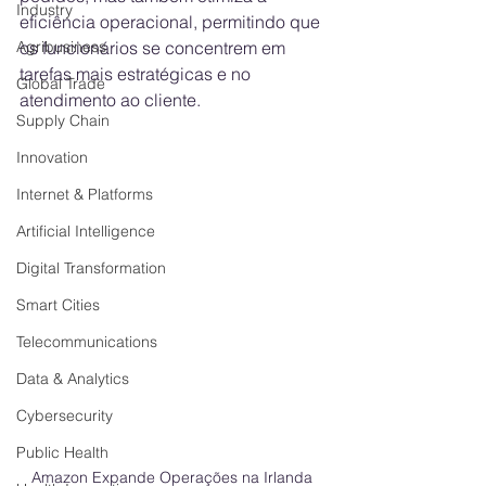
Industry
eficiência operacional, permitindo que 
Agribusiness
os funcionários se concentrem em 
tarefas mais estratégicas e no 
Global Trade
atendimento ao cliente.
Supply Chain
Innovation
Internet & Platforms
Artificial Intelligence
Digital Transformation
Smart Cities
Telecommunications
Data & Analytics
Cybersecurity
Public Health
Amazon Expande Operações na Irlanda 