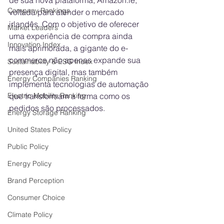
de sua nova plataforma, 
Amazon.ie
, 
Company Rankings
voltada para atender o mercado 
irlandês. Com o objetivo de oferecer 
Market Leaders
uma experiência de compra ainda 
Innovation Index
mais aprimorada, a gigante do e-
commerce não apenas expande sua 
Sustainability & ESG Index
presença digital, mas também 
Energy Companies Ranking
implementa tecnologias de automação 
Electric Mobility Ranking
que transformam a forma como os 
pedidos são processados.
Energy Storage Ranking
United States Policy
Public Policy
Energy Policy
Brand Perception
Consumer Choice
Climate Policy