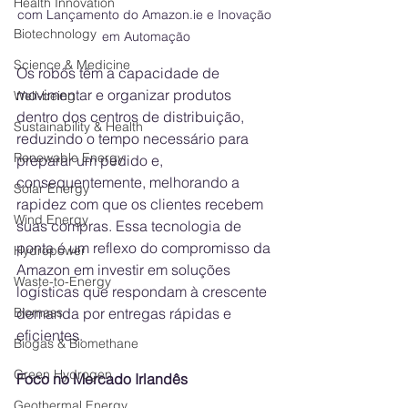
Health Innovation
com Lançamento do Amazon.ie e Inovação 
Biotechnology
em Automação
Science & Medicine
Os robôs têm a capacidade de 
movimentar e organizar produtos 
Well-being
dentro dos centros de distribuição, 
Sustainability & Health
reduzindo o tempo necessário para 
Renewable Energy
preparar um pedido e, 
consequentemente, melhorando a 
Solar Energy
rapidez com que os clientes recebem 
Wind Energy
suas compras. Essa tecnologia de 
ponta é um reflexo do compromisso da 
Hydropower
Amazon em investir em soluções 
Waste-to-Energy
logísticas que respondam à crescente 
Biomass
demanda por entregas rápidas e 
eficientes.
Biogas & Biomethane
Green Hydrogen
Foco no Mercado Irlandês
Geothermal Energy