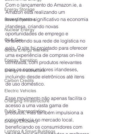
Com o lançamento do 
Amazon.ie
, a 
Energy Storage
Amazon está realizando um 
investimento significativo na economia 
Battery Systems
irlandesa, criando novas 
Nuclear Energy
oportunidades de emprego e 
Oil & Gas
fortalecendo sua rede de logística no 
país. O site foi projetado para oferecer 
Global Energy Markets
uma experiência de compras on-line 
Energy Transition
otimizada, com produtos relevantes 
para os consumidores irlandeses, 
Energy Infrastructure
incluindo desde eletrônicos até itens 
Carbon Credits
de uso doméstico.
Electric Vehicles
Esse movimento não apenas facilita o 
Charging Infrastructure
acesso a uma vasta gama de 
Public Transportation
produtos, mas também impulsiona a 
concorrência no mercado local, 
Energy Efficiency
beneficiando os consumidores com 
Lighting & Smart Buildings