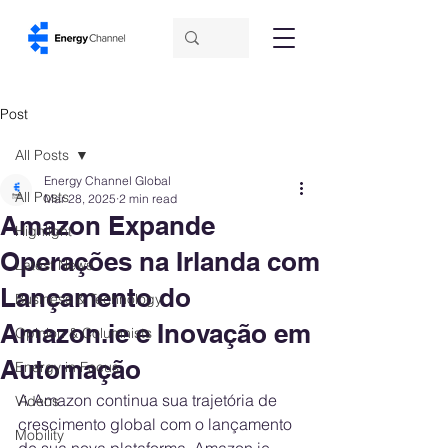
Post
All Posts
Energy Channel Global
All Posts
Mar 28, 2025
2 min read
Amazon Expande
Highlight
Operações na Irlanda com
Latest News
Lançamento do
Business & Technology
Amazon.ie e Inovação em
Opinion & Columnists
Automação
Energy in Focus
A Amazon continua sua trajetória de 
Videos
crescimento global com o lançamento 
Mobility