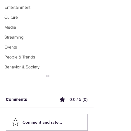
Entertainment
Culture
Media
Streaming
Events
People & Trends
Behavior & Society
Comments
0.0 / 5 (0)
Comment and rate...
Sungrow impulsa
Luxemburgo ace
megaproyecto de casi 1
electromovilida