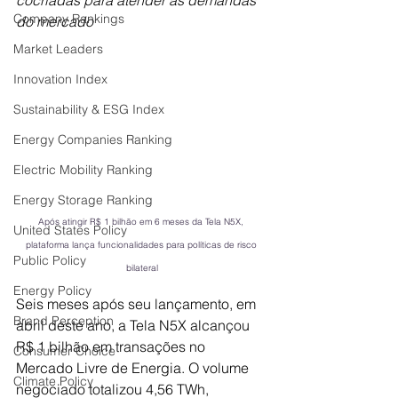
cocriadas para atender às demandas 
Company Rankings
do mercado
Market Leaders
Innovation Index
Sustainability & ESG Index
Energy Companies Ranking
Electric Mobility Ranking
Energy Storage Ranking
Após atingir R$ 1 bilhão em 6 meses da Tela N5X, 
United States Policy
plataforma lança funcionalidades para políticas de risco 
Public Policy
bilateral
Energy Policy
Seis meses após seu lançamento, em 
Brand Perception
abril deste ano, a Tela N5X alcançou 
R$ 1 bilhão em transações no 
Consumer Choice
Mercado Livre de Energia. O volume 
Climate Policy
negociado totalizou 4,56 TWh, 