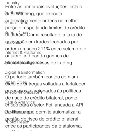
Industry
Entre as principais evoluções, está o 
Agribusiness
automatching, que executa 
automaticamente ordens no melhor 
Global Trade
preço e respeitando limites de crédito 
Supply Chain
bilaterais. Como resultado, a taxa de 
conversão em trades fechados por 
Innovation
ordem cresceu 211% entre setembro e 
Internet & Platforms
outubro, indicando ganhos de 
eficiência nas mesas de trading.
Artificial Intelligence
Digital Transformation
O período também contou com um 
Smart Cities
ciclo de entregas voltadas a fortalecer 
processos relacionados às políticas 
Telecommunications
de risco de crédito bilateral, ponto 
Data & Analytics
crítico para o setor. Foi lançada a API 
de Risco, que permite automatizar a 
Cybersecurity
gestão de risco de crédito bilateral 
Public Health
entre os participantes da plataforma, 