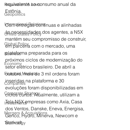
equivalente ao consumo anual da 
Regulations & Laws
Estônia.
Geopolitics
International Relations
Com entregas contínuas e alinhadas 
às necessidades dos agentes, a N5X 
United States Policy
mantém seu compromisso de construir, 
Global Policy
em parceria com o mercado, uma 
plataforma preparada para os 
Business
próximos ciclos de modernização do 
Economy
setor elétrico brasileiro. De abril a 
outubro, mais de 3 mil ordens foram 
Financial Markets
inseridas na plataforma e 30 
Companies
evoluções foram disponibilizadas em 
Corporate Strategy
ciclos curtos. Atualmente, utilizam a 
Tela N5X empresas como Axia, Casa 
Investments
dos Ventos, Danske, Eneva, Energisa, 
Mergers & Acquisitions
Genco, Hydro, Minerva, Newcom e 
Statkraft.
Technology