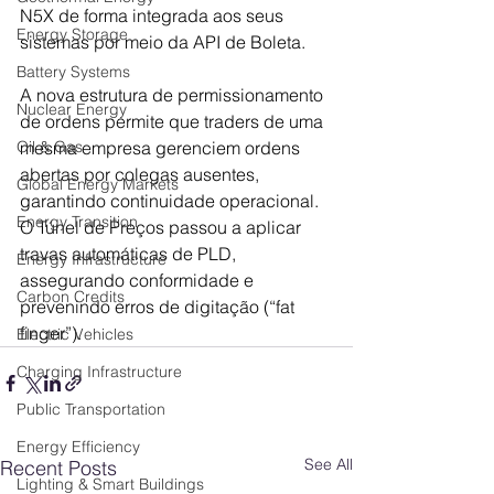
N5X de forma integrada aos seus 
Energy Storage
sistemas por meio da API de Boleta. 
Battery Systems
A nova estrutura de permissionamento 
Nuclear Energy
de ordens permite que traders de uma 
mesma empresa gerenciem ordens 
Oil & Gas
abertas por colegas ausentes, 
Global Energy Markets
garantindo continuidade operacional. 
Energy Transition
O Túnel de Preços passou a aplicar 
travas automáticas de PLD, 
Energy Infrastructure
assegurando conformidade e 
Carbon Credits
prevenindo erros de digitação (“fat 
finger”).
Electric Vehicles
Charging Infrastructure
Public Transportation
Energy Efficiency
See All
Recent Posts
Lighting & Smart Buildings