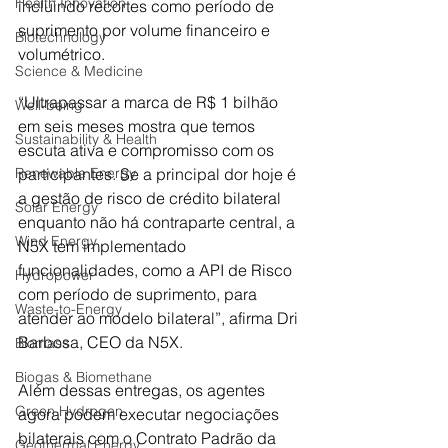
Health Innovation
incluindo recortes como período de 
suprimento por volume financeiro e 
Biotechnology
volumétrico.
Science & Medicine
“Ultrapassar a marca de R$ 1 bilhão 
Well-being
em seis meses mostra que temos 
Sustainability & Health
escuta ativa e compromisso com os 
participantes. Se a principal dor hoje é 
Renewable Energy
a gestão de risco de crédito bilateral 
Solar Energy
enquanto não há contraparte central, a 
Wind Energy
N5X tem implementado 
funcionalidades, como a API de Risco 
Hydropower
com período de suprimento, para 
Waste-to-Energy
atender ao modelo bilateral”, afirma Dri 
Barbosa, CEO da N5X.
Biomass
Biogas & Biomethane
Além dessas entregas, os agentes 
Green Hydrogen
agora podem executar negociações 
bilaterais com o Contrato Padrão da 
Geothermal Energy