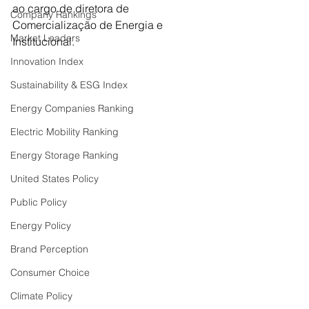
ao cargo de diretora de 
Company Rankings
Comercialização de Energia e 
Market Leaders
Institucional. 
Innovation Index
Sustainability & ESG Index
Energy Companies Ranking
Electric Mobility Ranking
Energy Storage Ranking
United States Policy
Public Policy
Energy Policy
Brand Perception
Consumer Choice
Climate Policy