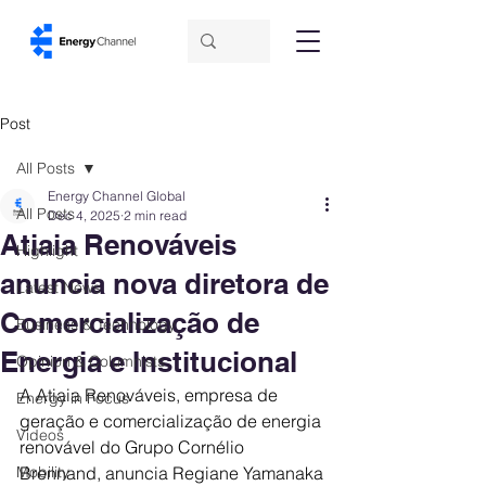
Post
All Posts
Energy Channel Global
All Posts
Dec 4, 2025
2 min read
Atiaia Renováveis
Highlight
anuncia nova diretora de
Latest News
Comercialização de
Business & Technology
Energia e Institucional
Opinion & Columnists
A Atiaia Renováveis, empresa de 
Energy in Focus
geração e comercialização de energia 
Videos
renovável do Grupo Cornélio 
Mobility
Brennand, anuncia Regiane Yamanaka 