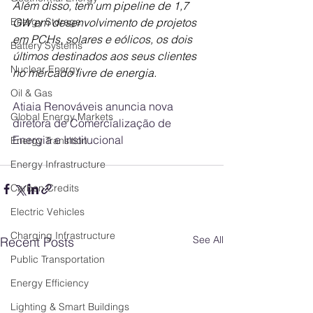
Além disso, tem um pipeline de 1,7 
Energy Storage
GW em desenvolvimento de projetos 
em PCHs, solares e eólicos, os dois 
Battery Systems
últimos destinados aos seus clientes 
Nuclear Energy
no mercado livre de energia.
Oil & Gas
Atiaia Renováveis anuncia nova 
Global Energy Markets
diretora de Comercialização de 
Energia e Institucional
Energy Transition
Energy Infrastructure
Carbon Credits
Electric Vehicles
Charging Infrastructure
See All
Recent Posts
Public Transportation
Energy Efficiency
Lighting & Smart Buildings