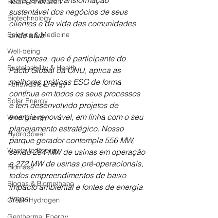
um agente de transformação 
Health Innovation
sustentável dos negócios de seus 
Biotechnology
clientes e da vida das comunidades 
Science & Medicine
onde atua. 
Well-being
A empresa, que é participante do 
Sustainability & Health
Pacto Global da ONU, aplica as 
melhores práticas ESG de forma 
Renewable Energy
contínua em todos os seus processos 
Solar Energy
e tem desenvolvido projetos de 
energia renovável, em linha com o seu 
Wind Energy
planejamento estratégico. Nosso 
Hydropower
parque gerador contempla 556 MW, 
Waste-to-Energy
sendo 284 MW de usinas em operação 
e 272 MW de usinas pré-operacionais, 
Biomass
todos empreendimentos de baixo 
Biogas & Biomethane
impacto ambiental e fontes de energia 
limpa. 
Green Hydrogen
Geothermal Energy