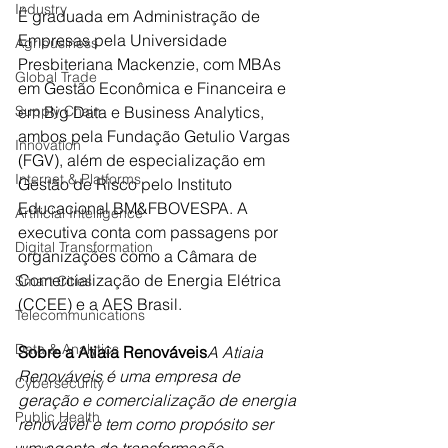
Industry
É graduada em Administração de 
Empresas pela Universidade 
Agribusiness
Presbiteriana Mackenzie, com MBAs 
Global Trade
em Gestão Econômica e Financeira e 
Supply Chain
em Big Data e Business Analytics, 
ambos pela Fundação Getulio Vargas 
Innovation
(FGV), além de especialização em 
Internet & Platforms
Gestão de Risco pelo Instituto 
Educacional BM&FBOVESPA. A 
Artificial Intelligence
executiva conta com passagens por 
Digital Transformation
organizações como a Câmara de 
Comercialização de Energia Elétrica 
Smart Cities
(CCEE) e a AES Brasil. 
Telecommunications
Data & Analytics
Sobre a Atiaia Renováveis
A Atiaia 
Renováveis é uma empresa de 
Cybersecurity
geração e comercialização de energia 
Public Health
renovável e tem como propósito ser 