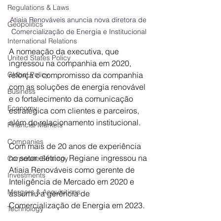
Regulations & Laws
Atiaia Renováveis anuncia nova diretora de 
Geopolitics
Comercialização de Energia e Institucional
International Relations
A nomeação da executiva, que 
United States Policy
ingressou na companhia em 2020, 
Global Policy
reforça o compromisso da companhia 
com as soluções de energia renovável 
Business
e o fortalecimento da comunicação 
Economy
estratégica com clientes e parceiros, 
além do relacionamento institucional.
Financial Markets
Companies
Com mais de 20 anos de experiência 
no setor elétrico, Regiane ingressou na 
Corporate Strategy
Atiaia Renováveis como gerente de 
Investments
Inteligência de Mercado em 2020 e 
Mergers & Acquisitions
assumiu a gerência de 
Comercialização de Energia em 2023. 
Technology