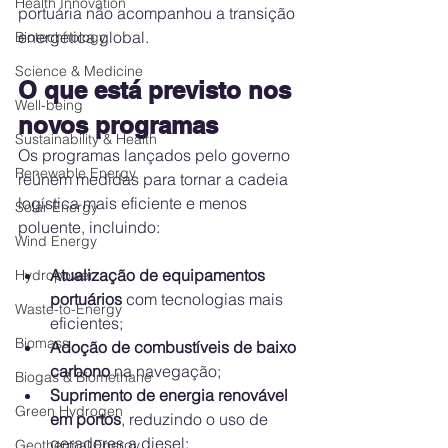
Health Innovation
portuária não acompanhou a transição 
energética global.
Biotechnology
Science & Medicine
O que está previsto nos 
Well-being
novos programas
Sustainability & Health
Os programas lançados pelo governo 
Renewable Energy
reúnem medidas para tornar a cadeia 
logística mais eficiente e menos 
Solar Energy
poluente, incluindo:
Wind Energy
Atualização de equipamentos 
Hydropower
portuários
 com tecnologias mais 
Waste-to-Energy
eficientes;
Biomass
Adoção de combustíveis de baixo 
carbono
 na navegação;
Biogas & Biomethane
Suprimento de energia renovável 
Green Hydrogen
em portos
, reduzindo o uso de 
geradores a diesel;
Geothermal Energy