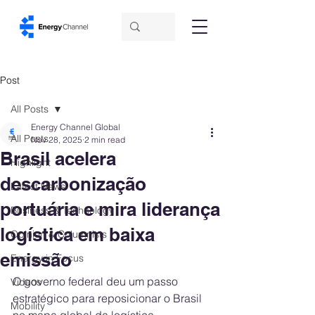
Post
All Posts
Energy Channel Global
All Posts
Nov 28, 2025
2 min read
Brasil acelera
Highlight
descarbonização
Latest News
portuária e mira liderança
Business & Technology
logística em baixa
Opinion & Columnists
emissão
Energy in Focus
O governo federal deu um passo 
Videos
estratégico para reposicionar o Brasil 
Mobility