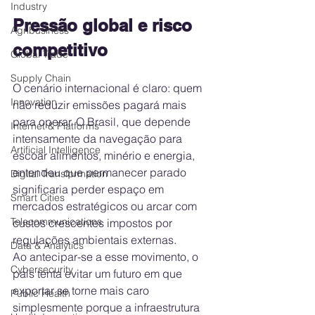
Industry
Pressão global e risco 
Agribusiness
competitivo
Global Trade
Supply Chain
O cenário internacional é claro: quem 
Innovation
não reduzir emissões pagará mais 
para operar. O Brasil, que depende 
Internet & Platforms
intensamente da navegação para 
Artificial Intelligence
escoar alimentos, minério e energia, 
entendeu que permanecer parado 
Digital Transformation
significaria perder espaço em 
Smart Cities
mercados estratégicos ou arcar com 
Telecommunications
custos crescentes impostos por 
regulações ambientais externas.
Data & Analytics
Ao antecipar-se a esse movimento, o 
Cybersecurity
país tenta evitar um futuro em que 
exportar se torne mais caro 
Public Health
simplesmente porque a infraestrutura 