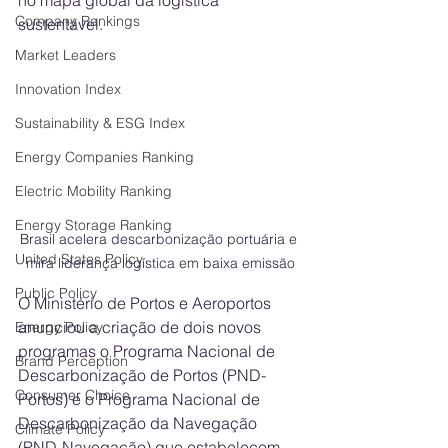
no mapa global da logística 
Company Rankings
sustentável. 
Market Leaders
Innovation Index
Sustainability & ESG Index
Energy Companies Ranking
Electric Mobility Ranking
Energy Storage Ranking
Brasil acelera descarbonização portuária e 
United States Policy
mira liderança logística em baixa emissão
Public Policy
O Ministério de Portos e Aeroportos 
anunciou a criação de dois novos 
Energy Policy
programas o Programa Nacional de 
Brand Perception
Descarbonização de Portos (PND-
Consumer Choice
Portos) e o Programa Nacional de 
Descarbonização da Navegação 
Climate Policy
(PND-Navegação) que estabelecem 