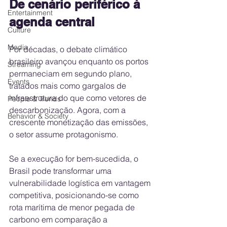
De cenário periférico à 
Entertainment
agenda central
Culture
Media
Por décadas, o debate climático 
brasileiro avançou enquanto os portos 
Streaming
permaneciam em segundo plano, 
Events
tratados mais como gargalos de 
infraestrutura do que como vetores de 
People & Trends
descarbonização. Agora, com a 
Behavior & Society
crescente monetização das emissões, 
o setor assume protagonismo.
Se a execução for bem-sucedida, o 
Brasil pode transformar uma 
vulnerabilidade logística em vantagem 
competitiva, posicionando-se como 
rota marítima de menor pegada de 
carbono em comparação a 