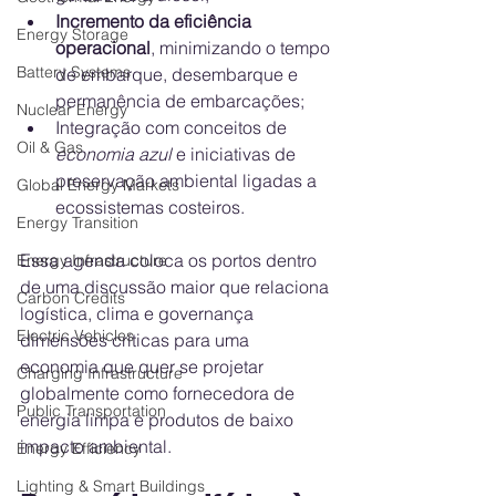
Incremento da eficiência 
Energy Storage
operacional
, minimizando o tempo 
Battery Systems
de embarque, desembarque e 
permanência de embarcações;
Nuclear Energy
Integração com conceitos de 
Oil & Gas
economia azul
 e iniciativas de 
preservação ambiental ligadas a 
Global Energy Markets
ecossistemas costeiros.
Energy Transition
Essa agenda coloca os portos dentro 
Energy Infrastructure
de uma discussão maior que relaciona 
Carbon Credits
logística, clima e governança 
Electric Vehicles
dimensões críticas para uma 
economia que quer se projetar 
Charging Infrastructure
globalmente como fornecedora de 
Public Transportation
energia limpa e produtos de baixo 
impacto ambiental.
Energy Efficiency
Lighting & Smart Buildings