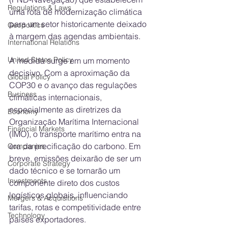
Regulations & Laws
uma rota de modernização climática 
para um setor historicamente deixado 
Geopolitics
à margem das agendas ambientais.
International Relations
United States Policy
A medida surge em um momento 
decisivo. Com a aproximação da 
Global Policy
COP30 e o avanço das regulações 
Business
climáticas internacionais, 
especialmente as diretrizes da 
Economy
Organização Marítima Internacional 
Financial Markets
(IMO), o transporte marítimo entra na 
era da precificação do carbono. Em 
Companies
breve, emissões deixarão de ser um 
Corporate Strategy
dado técnico e se tornarão um 
Investments
componente direto dos custos 
logísticos globais, influenciando 
Mergers & Acquisitions
tarifas, rotas e competitividade entre 
Technology
países exportadores.