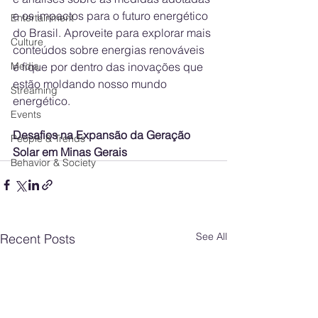
e os impactos para o futuro energético 
Entertainment
do Brasil. Aproveite para explorar mais 
Culture
conteúdos sobre energias renováveis 
Media
e fique por dentro das inovações que 
estão moldando nosso mundo 
Streaming
energético.
Events
Desafios na Expansão da Geração 
People & Trends
Solar em Minas Gerais
Behavior & Society
See All
Recent Posts