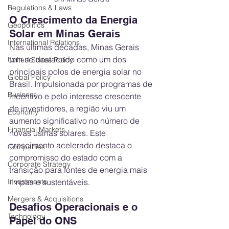
Regulations & Laws
O Crescimento da Energia 
Geopolitics
Solar em Minas Gerais
International Relations
Nas últimas décadas, Minas Gerais 
tem se destacado como um dos 
United States Policy
principais polos de energia solar no 
Global Policy
Brasil. Impulsionada por programas de 
Business
incentivo e pelo interesse crescente 
de investidores, a região viu um 
Economy
aumento significativo no número de 
Financial Markets
novas usinas solares. Este 
crescimento acelerado destaca o 
Companies
compromisso do estado com a 
Corporate Strategy
transição para fontes de energia mais 
Investments
limpas e sustentáveis.
Mergers & Acquisitions
Desafios Operacionais e o 
Technology
Papel do ONS