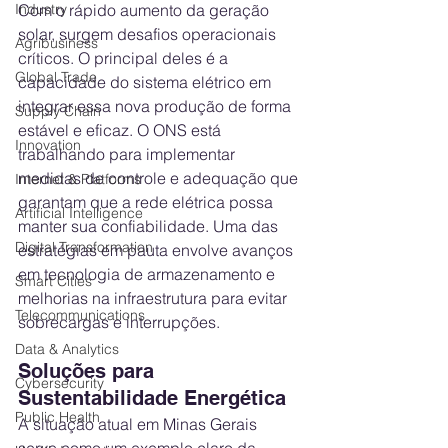
Industry
Com o rápido aumento da geração 
solar, surgem desafios operacionais 
Agribusiness
críticos. O principal deles é a 
Global Trade
capacidade do sistema elétrico em 
integrar essa nova produção de forma 
Supply Chain
estável e eficaz. O ONS está 
Innovation
trabalhando para implementar 
medidas de controle e adequação que 
Internet & Platforms
garantam que a rede elétrica possa 
Artificial Intelligence
manter sua confiabilidade. Uma das 
Digital Transformation
estratégias em pauta envolve avanços 
em tecnologia de armazenamento e 
Smart Cities
melhorias na infraestrutura para evitar 
Telecommunications
sobrecargas e interrupções.
Data & Analytics
Soluções para 
Cybersecurity
Sustentabilidade Energética
Public Health
A situação atual em Minas Gerais 