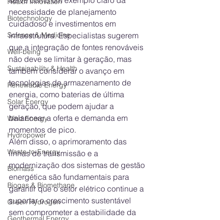
serve como um exemplo claro da 
Health Innovation
necessidade de planejamento 
Biotechnology
cuidadoso e investimentos em 
Science & Medicine
infraestrutura. Especialistas sugerem 
que a integração de fontes renováveis 
Well-being
não deve se limitar à geração, mas 
Sustainability & Health
também considerar o avanço em 
tecnologias de armazenamento de 
Renewable Energy
energia, como baterias de última 
Solar Energy
geração, que podem ajudar a 
balancear a oferta e demanda em 
Wind Energy
momentos de pico.
Hydropower
Além disso, o aprimoramento das 
Waste-to-Energy
linhas de transmissão e a 
modernização dos sistemas de gestão 
Biomass
energética são fundamentais para 
Biogas & Biomethane
garantir que o setor elétrico continue a 
suportar o crescimento sustentável 
Green Hydrogen
sem comprometer a estabilidade da 
Geothermal Energy