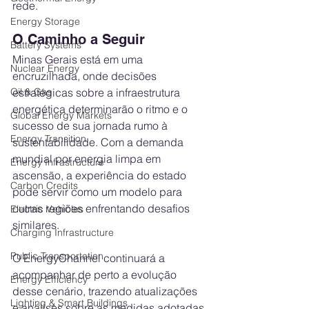
rede.
Energy Storage
O Caminho a Seguir
Battery Systems
Minas Gerais está em uma 
Nuclear Energy
encruzilhada, onde decisões 
Oil & Gas
estratégicas sobre a infraestrutura 
energética determinarão o ritmo e o 
Global Energy Markets
sucesso de sua jornada rumo à 
Energy Transition
sustentabilidade. Com a demanda 
mundial por energia limpa em 
Energy Infrastructure
ascensão, a experiência do estado 
Carbon Credits
pode servir como um modelo para 
outras regiões enfrentando desafios 
Electric Vehicles
similares.
Charging Infrastructure
Public Transportation
O EnergyChannel continuará a 
acompanhar de perto a evolução 
Energy Efficiency
desse cenário, trazendo atualizações 
Lighting & Smart Buildings
e análises sobre as medidas adotadas 