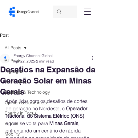
Post
All Posts
Energy Channel Global
All Posts
Apr 22, 2025
2 min read
Desafios na Expansão da
Highlight
Geração Solar em Minas
Latest News
Gerais
Business & Technology
Após lidar com os desafios de cortes 
Opinion & Columnists
de geração no Nordeste, o 
Operador 
Energy in Focus
Nacional do Sistema Elétrico (ONS)
agora se volta para 
Minas Gerais
, 
Videos
enfrentando um cenário de rápida 
Mobility