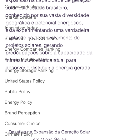
expansão na capacidade de geração 
Company Rankings
solar. Este estado brasileiro, 
conhecido por sua vasta diversidade 
Market Leaders
geográfica e potencial energético, 
Innovation Index
está experimentando uma verdadeira 
explosão no desenvolvimento de 
Sustainability & ESG Index
projetos solares, gerando 
Energy Companies Ranking
preocupações sobre a capacidade da 
Electric Mobility Ranking
infraestrutura elétrica atual para 
absorver e distribuir a energia gerada.
Energy Storage Ranking
United States Policy
Public Policy
Energy Policy
Brand Perception
Consumer Choice
Desafios na Expansão da Geração Solar 
Climate Policy
em Minas Gerais