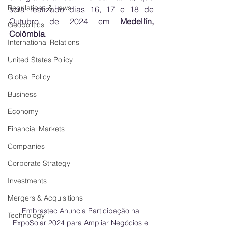
Regulations & Laws
será realizado dias 16, 17 e 18 de 
Outubro de 2024 em 
Medellín, 
Geopolitics
Colômbia
. 
International Relations
United States Policy
Global Policy
Business
Economy
Financial Markets
Companies
Corporate Strategy
Investments
Mergers & Acquisitions
Embrastec Anuncia Participação na 
Technology
ExpoSolar 2024 para Ampliar Negócios e 