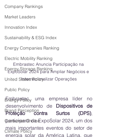
Company Rankings
Market Leaders
Innovation Index
Sustainability & ESG Index
Energy Companies Ranking
Electric Mobility Ranking
Embrastec Anuncia Participação na 
Energy Storage Ranking
ExpoSolar 2024 para Ampliar Negócios e 
Internacionalizar Operações
United States Policy
Public Policy
Embrastec, uma empresa líder no 
Energy Policy
desenvolvimento de 
Dispositivos de 
Brand Perception
Proteção contra Surtos (DPS)
, 
participará da ExpoSolar 2024, um dos 
Consumer Choice
mais importantes eventos do setor de 
Climate Policy
energia solar da América Latina, que 