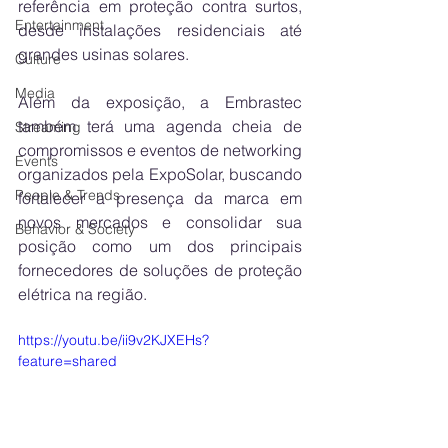
referência em proteção contra surtos, 
Entertainment
desde instalações residenciais até 
grandes usinas solares. 
Culture
Media
Além da exposição, a Embrastec 
também terá uma agenda cheia de 
Streaming
compromissos e eventos de networking 
Events
organizados pela ExpoSolar, buscando 
People & Trends
fortalecer a presença da marca em 
novos mercados e consolidar sua 
Behavior & Society
posição como um dos principais 
fornecedores de soluções de proteção 
elétrica na região.
https://youtu.be/ii9v2KJXEHs?
feature=shared