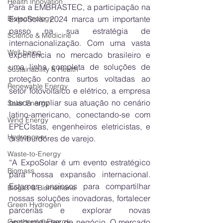
Health Innovation
Para a EMBRASTEC, a participação na 
ExpoSolar 2024 marca um importante 
Biotechnology
passo na sua estratégia de 
Science & Medicine
internacionalização. Com uma vasta 
Well-being
experiência no mercado brasileiro e 
uma linha completa de soluções de 
Sustainability & Health
proteção contra surtos voltadas ao 
Renewable Energy
setor fotovoltaico e elétrico, a empresa 
busca ampliar sua atuação no cenário 
Solar Energy
latino-americano, conectando-se com 
Wind Energy
EPECIstas, engenheiros eletricistas, e 
Hydropower
distribuidores de varejo.
Waste-to-Energy
“A ExpoSolar é um evento estratégico 
Biomass
para nossa expansão internacional. 
Estamos ansiosos para compartilhar 
Biogas & Biomethane
nossas soluções inovadoras, fortalecer 
Green Hydrogen
parcerias e explorar novas 
oportunidades de negócio. O mercado 
Geothermal Energy