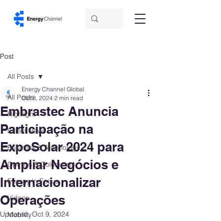
Post
All Posts
Energy Channel Global
All Posts
Oct 8, 2024
2 min read
Embrastec Anuncia
Highlight
Participação na
Latest News
ExpoSolar 2024 para
Business & Technology
Ampliar Negócios e
Opinion & Columnists
Internacionalizar
Energy in Focus
Operações
Videos
Updated:
Oct 9, 2024
Mobility