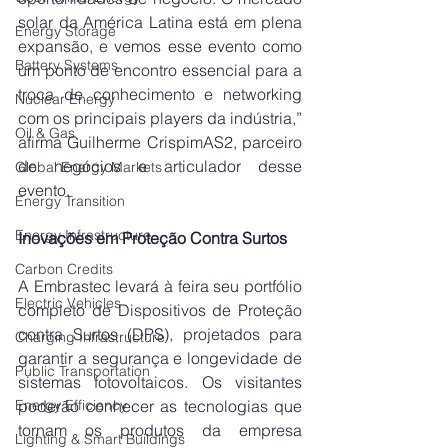
solar da América Latina está em plena 
Energy Storage
expansão, e vemos esse evento como 
Battery Systems
um ponto de encontro essencial para a 
troca de conhecimento e networking 
Nuclear Energy
com os principais players da indústria,” 
Oil & Gas
afirma Guilherme CrispimAS2, parceiro 
de negócios e articulador desse 
Global Energy Markets
evento.
Energy Transition
Energy Infrastructure
Inovações em Proteção Contra Surtos
Carbon Credits
A Embrastec levará à feira seu portfólio 
Electric Vehicles
completo de Dispositivos de Proteção 
contra Surtos (DPS), projetados para 
Charging Infrastructure
garantir a segurança e longevidade de 
Public Transportation
sistemas fotovoltaicos. Os visitantes 
poderão conhecer as tecnologias que 
Energy Efficiency
tornam os produtos da empresa 
Lighting & Smart Buildings