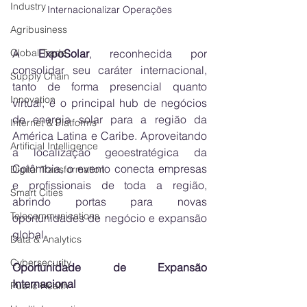
Industry
Internacionalizar Operações
Agribusiness
A 
ExpoSolar
, reconhecida por 
Global Trade
consolidar seu caráter internacional, 
Supply Chain
tanto de forma presencial quanto 
Innovation
virtual, é o principal hub de negócios 
de energia solar para a região da 
Internet & Platforms
América Latina e Caribe. Aproveitando 
Artificial Intelligence
a localização geoestratégica da 
Colômbia, o evento conecta empresas 
Digital Transformation
e profissionais de toda a região, 
Smart Cities
abrindo portas para novas 
Telecommunications
oportunidades de negócio e expansão 
global.
Data & Analytics
Cybersecurity
Oportunidade de Expansão 
Internacional
Public Health