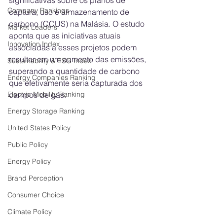
significativas sobre os planos de 
Company Rankings
captura, uso e armazenamento de 
carbono (CCUS) na Malásia. O estudo 
Market Leaders
aponta que as iniciativas atuais 
Innovation Index
associadas a esses projetos podem 
resultar em um aumento das emissões, 
Sustainability & ESG Index
superando a quantidade de carbono 
Energy Companies Ranking
que efetivamente seria capturada dos 
Electric Mobility Ranking
campos de gás.
Energy Storage Ranking
United States Policy
Public Policy
Energy Policy
Brand Perception
Consumer Choice
Climate Policy