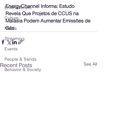
EnergyChannel Informa: Estudo 
Entertainment
Revela Que Projetos de CCUS na 
Culture
Malásia Podem Aumentar Emissões de 
Gás
Media
Streaming
Events
People & Trends
See All
Recent Posts
Behavior & Society