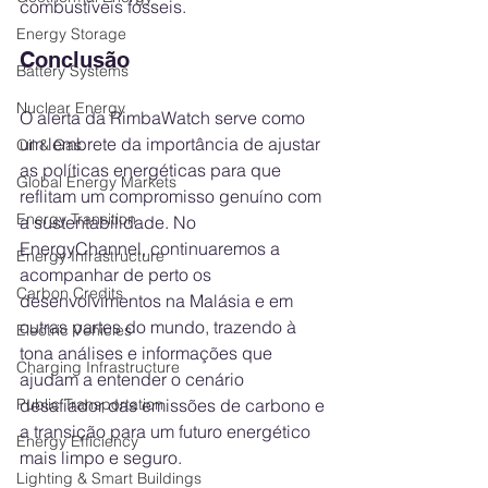
combustíveis fósseis.
Energy Storage
Conclusão
Battery Systems
Nuclear Energy
O alerta da RimbaWatch serve como 
um lembrete da importância de ajustar 
Oil & Gas
as políticas energéticas para que 
Global Energy Markets
reflitam um compromisso genuíno com 
Energy Transition
a sustentabilidade. No 
EnergyChannel, continuaremos a 
Energy Infrastructure
acompanhar de perto os 
Carbon Credits
desenvolvimentos na Malásia e em 
outras partes do mundo, trazendo à 
Electric Vehicles
tona análises e informações que 
Charging Infrastructure
ajudam a entender o cenário 
Public Transportation
desafiador das emissões de carbono e 
a transição para um futuro energético 
Energy Efficiency
mais limpo e seguro.
Lighting & Smart Buildings