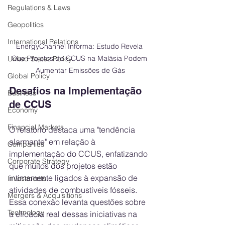
Regulations & Laws
Geopolitics
International Relations
EnergyChannel Informa: Estudo Revela 
Que Projetos de CCUS na Malásia Podem 
United States Policy
Aumentar Emissões de Gás
Global Policy
Desafios na Implementação 
Business
de CCUS
Economy
Financial Markets
O relatório destaca uma "tendência 
alarmante" em relação à 
Companies
implementação do CCUS, enfatizando 
Corporate Strategy
que muitos dos projetos estão 
intimamente ligados à expansão de 
Investments
atividades de combustíveis fósseis. 
Mergers & Acquisitions
Essa conexão levanta questões sobre 
Technology
a eficácia real dessas iniciativas na 