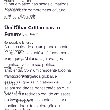
Health Innovation
falhar em atingir as metas climáticas, 
Biotechnology
mas também comprometer o futuro 
ambiental do país.
Science & Medicine
Well-being
Um Olhar Crítico para o 
Futuro
Sustainability & Health
Renewable Energy
A necessidade de um planejamento 
Solar Energy
integrado e sustentável é fundamental 
para que a Malásia faça avanços 
Wind Energy
significativos em sua política 
Hydropower
ambiental. Com um crescente foco na 
Waste-to-Energy
transição energética global, é 
essencial que as iniciativas de CCUS 
Biomass
sejam moldadas por estratégias que 
Biogas & Biomethane
priorizem a redução real de emissões, 
ao invés de simplesmente facilitar a 
Green Hydrogen
continuidade da exploração de 
Geothermal Energy