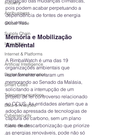
mitigação das mudanças climáticas, 
Industry
pois podem acabar perpetuando a 
Agribusiness
dependência de fontes de energia 
poluentes.
Global Trade
Supply Chain
Memória e Mobilização 
Innovation
Ambiental
Internet & Platforms
A RimbaWatch é uma das 19 
Artificial Intelligence
organizações ambientais que 
Digital Transformation
recentemente enviaram um 
memorando ao Senado da Malásia, 
Smart Cities
solicitando a interrupção de um 
Telecommunications
projeto de lei controverso relacionado 
ao CCUS. As entidades alertam que a 
Data & Analytics
adoção apressada de tecnologias de 
Cybersecurity
captura de carbono, sem um plano 
claro de descarbonização que priorize 
Public Health
as energias renováveis, pode não só 