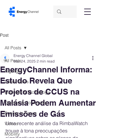
Post
All Posts
Energy Channel Global
All Posts
Mar 24, 2025
2 min read
EnergyChannel Informa:
Highlight
Estudo Revela Que
Latest News
Projetos de CCUS na
Business & Technology
Malásia Podem Aumentar
Opinion & Columnists
Emissões de Gás
Energy in Focus
Uma recente análise da RimbaWatch 
Videos
trouxe à tona preocupações 
Mobility