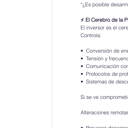
*¿Es posible desarma
⚡ El Cerebro de la Pl
El inversor es el cer
Controla:
•⁠  ⁠Conversión de en
•⁠  ⁠Tensión y frecuen
•⁠  ⁠Comunicación con
•⁠  ⁠Protocolos de pr
•⁠  ⁠Sistemas de des
Si se ve comprometid
Alteraciones remota
•⁠  ⁠Provocar desco