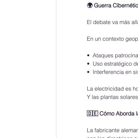
🌍 Guerra Cibernéti
El debate va más allá
En un contexto geopo
•⁠  ⁠Ataques patroci
•⁠  ⁠Uso estratégico
•⁠  ⁠Interferencia en 
La electricidad es ho
Y las plantas solare
🇩🇪 Cómo Aborda l
La fabricante alema