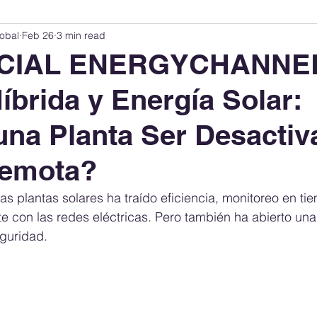
obal
Feb 26
3 min read
Innovation Index
Sustainability & ESG Index
Energy Companies Rank
ECIAL ENERGYCHANNE
íbrida y Energía Solar:
 Policy
Public Policy
Energy Policy
Brand Perception
Consum
na Planta Ser Desactiv
International Relations
United States Policy
Global Policy
Busine
emota?
las plantas solares ha traído eficiencia, monitoreo en ti
Corporate Strategy
nte con las redes eléctricas. Pero también ha abierto una
eguridad.