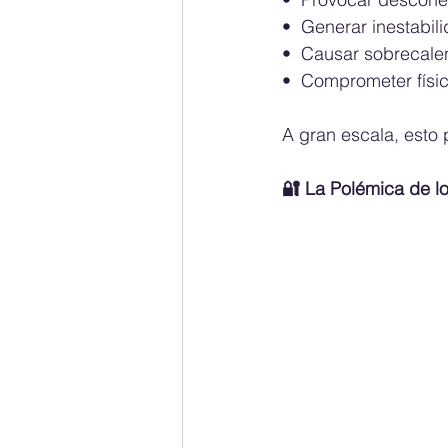
•⁠  ⁠Generar inestabi
•⁠  ⁠Causar sobreca
•⁠  ⁠Comprometer fís
A gran escala, esto p
🔐 La Polémica de l