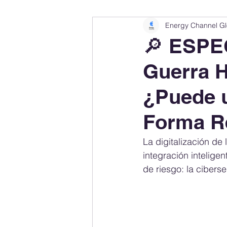
Energy Channel Gl
Company Rankings
Market Leaders
🔎 ESP
Guerra H
Energy Storage Ranking
United States
¿Puede u
Regulations & Laws
Geopolitics
Forma R
La digitalización de 
Financial Markets
Companies
integración intelige
de riesgo: la cibers