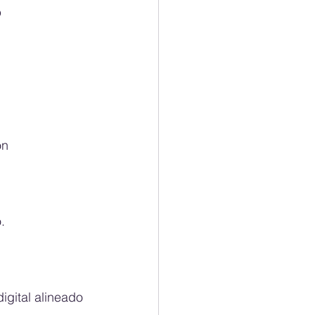
o
ón
.
gital alineado 