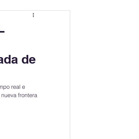
ing
Electric Mobility Ranking
L
er Choice
Climate Policy
ada de
ss
Economy
empo real e 
 nueva frontera 