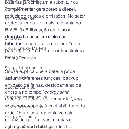
baterias já começam a substituir ou 
complementar geradores a diesel, 
Energy Storage
reduzindo custos e emissões. No setor 
Battery Systems
agrícola, cada vez mais relevante no 
Nuclear Energy
Brasil, a combinação entre 
solar, 
diesel e baterias em sistemas 
Oil & Gas
híbridos
 já aparece como tendência 
Global Energy Markets
para regiões com pouca infraestrutura 
elétrica.
Energy Transition
Energy Infrastructure
Souza explica que a bateria pode 
Carbon Credits
assumir diferentes funções: backup 
em caso de falhas, deslocamento de 
Electric Vehicles
energia no tempo (
energy shift
), 
Charging Infrastructure
redução de picos de demanda (
peak 
shaving
) e suporte à confiabilidade da 
Public Transportation
rede. “É um equipamento versátil, 
Energy Efficiency
capaz de gerar novas receitas e 
aumentar a competitividade das 
Lighting & Smart Buildings