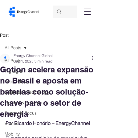
Post
All Posts
Energy Channel Global
All Posts
Sep 1, 2025
3 min read
Gotion acelera expansão
Highlight
no Brasil e aposta em
Latest News
baterias como solução-
Business & Technology
chave para o setor de
Opinion & Columnists
energia
Energy in Focus
Por Ricardo Honório – EnergyChannel
Videos
Mobility