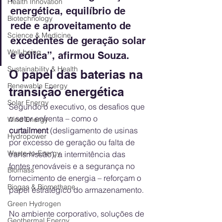
Health Innovation
energética, equilíbrio de 
Biotechnology
rede e aproveitamento de 
Science & Medicine
excedentes de geração solar 
Well-being
e eólica”, afirmou Souza.
Sustainability & Health
O papel das baterias na 
Renewable Energy
transição energética
Solar Energy
Segundo o executivo, os desafios que 
o setor enfrenta – como o 
Wind Energy
curtailment
 (desligamento de usinas 
Hydropower
por excesso de geração ou falta de 
Waste-to-Energy
transmissão), a intermitência das 
fontes renováveis e a segurança no 
Biomass
fornecimento de energia – reforçam o 
Biogas & Biomethane
papel estratégico do armazenamento.
Green Hydrogen
No ambiente corporativo, soluções de 
Geothermal Energy