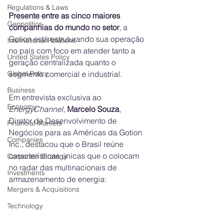
Regulations & Laws
Presente entre as cinco maiores 
Geopolitics
companhias do mundo no setor
, a 
Gotion está estruturando sua operação 
International Relations
no país com foco em atender tanto a 
United States Policy
geração centralizada quanto o 
segmento comercial e industrial.
Global Policy
Business
Em entrevista exclusiva ao 
Economy
EnergyChannel
, 
Marcelo Souza
, 
Diretor de Desenvolvimento de 
Financial Markets
Negócios para as Américas da Gotion 
Companies
Inc., destacou que o Brasil reúne 
características únicas que o colocam 
Corporate Strategy
no radar das multinacionais de 
Investments
armazenamento de energia:
Mergers & Acquisitions
Technology