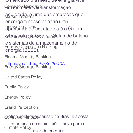
O mercado brasileiro de energia vive 
Company Rankings
um momento de transformação 
acelerada, e uma das empresas que 
Market Leaders
enxergam nesse cenário uma 
Innovation Index
oportunidade estratégica é a 
Gotion
, 
fabricante global de células de bateria 
Sustainability & ESG Index
e sistemas de armazenamento de 
Energy Companies Ranking
energia (BESS). 
Electric Mobility Ranking
https://youtu.be/aPykSm2eQ3A
Energy Storage Ranking
United States Policy
Public Policy
Energy Policy
Brand Perception
Gotion acelera expansão no Brasil e aposta 
Consumer Choice
em baterias como solução-chave para o 
Climate Policy
setor de energia