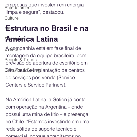
empresas que investem em energia 
Entertainment
limpa e segura”, destacou.
Culture
Estrutura no Brasil e na 
Media
América Latina
Streaming
A companhia está em fase final de 
Events
montagem da equipe brasileira, com 
People & Trends
previsão de abertura de escritório em 
São Paulo e implantação de centros 
Behavior & Society
de serviços pós-venda (Service 
Centers e Service Partners).
Na América Latina, a Gotion já conta 
com operação na Argentina – onde 
possui uma mina de lítio – e presença 
no Chile. “Estamos investindo em uma 
rede sólida de suporte técnico e 
comercial, porque acreditamos no 