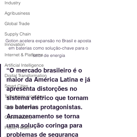
Industry
Agribusiness
Global Trade
Supply Chain
Gotion acelera expansão no Brasil e aposta 
Innovation
em baterias como solução-chave para o 
Internet & Platforms
setor de energia
Artificial Intelligence
“O mercado brasileiro é o 
Digital Transformation
maior da América Latina e já 
Smart Cities
apresenta distorções no 
Telecommunications
sistema elétrico que tornam 
as baterias protagonistas. 
Data & Analytics
Armazenamento se torna 
Cybersecurity
uma solução coringa para 
Public Health
problemas de segurança 