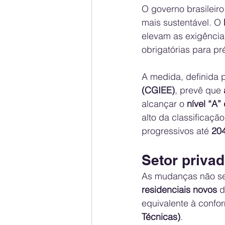
O governo brasileir
mais sustentável. O 
elevam as exigência
obrigatórias para pr
A medida, definida p
(CGIEE)
, prevê que 
alcançar o 
nível “A
alto da classificação
progressivos até 
20
Setor priva
As mudanças não se 
residenciais novos
 
equivalente à confo
Técnicas)
.