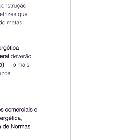
construção 
etrizes que 
do metas 
rgética 
eral
 deverão 
a)
 — o mais 
azos 
os comerciais e 
nergética
, 
a de Normas 