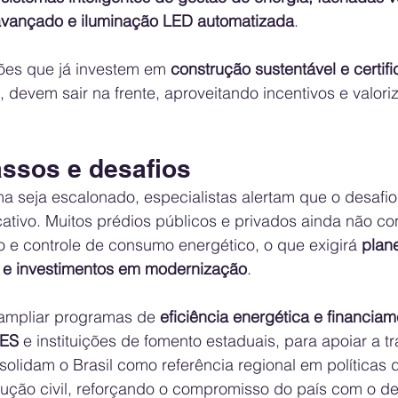
avançado e iluminação LED automatizada
.
ções que já investem em 
construção sustentável e certif
evem sair na frente, aproveitando incentivos e valori
ssos e desafios
 seja escalonado, especialistas alertam que o desafio
cativo. Muitos prédios públicos e privados ainda não c
 e controle de consumo energético, o que exigirá 
plan
 e investimentos em modernização
.
ampliar programas de 
eficiência energética e financia
ES
 e instituições de fomento estaduais, para apoiar a t
lidam o Brasil como referência regional em políticas d
rução civil, reforçando o compromisso do país com o d