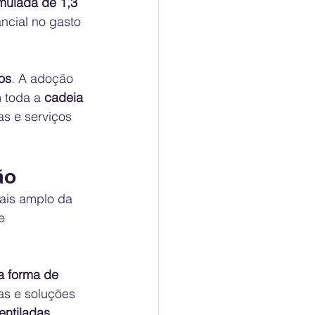
ulada de 1,3 
ncial no gasto 
os
. A adoção 
 toda a 
cadeia 
s e serviços 
ão
ais amplo da 
e 
a forma de 
as e soluções 
ntiladas, 