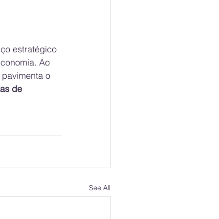
o estratégico 
 economia. Ao 
 pavimenta o 
tas de 
See All