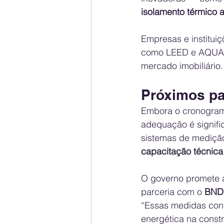
isolamento térmico 
Empresas e institui
como LEED e AQUA, d
mercado imobiliário.
Próximos pa
Embora o cronograma
adequação é signifi
sistemas de medição
capacitação técnica
O governo promete 
parceria com o 
BND
“Essas medidas conso
energética na const