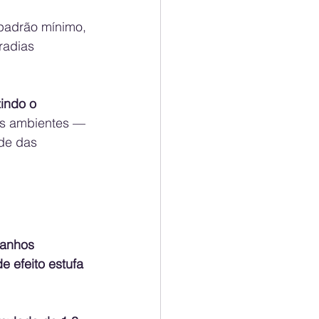
padrão mínimo, 
radias 
indo o 
s ambientes — 
de das 
anhos 
 efeito estufa 