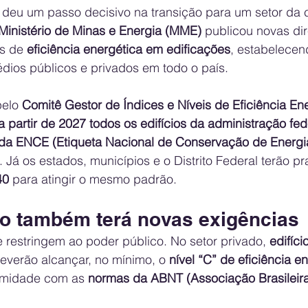
o deu um passo decisivo na transição para um setor da 
Ministério de Minas e Energia (MME)
 publicou novas dir
s de 
eficiência energética em edificações
, estabelecen
édios públicos e privados em todo o país.
elo 
Comitê Gestor de Índices e Níveis de Eficiência Ene
a partir de 2027 todos os edifícios da administração fed
” da ENCE (Etiqueta Nacional de Conservação de Energi
. Já os estados, municípios e o Distrito Federal terão pr
40
 para atingir o mesmo padrão.
do também terá novas exigências
restringem ao poder público. No setor privado, 
edifíci
deverão alcançar, no mínimo, o 
nível “C” de eficiência e
rmidade com as 
normas da ABNT (Associação Brasileir