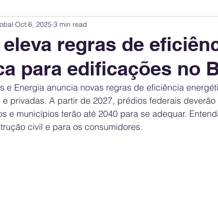
obal
Oct 6, 2025
3 min read
Innovation Index
Sustainability & ESG Index
Energy Companies Rank
eleva regras de eficiên
ca para edificações no B
 Policy
Public Policy
Energy Policy
Brand Perception
Consum
s e Energia anuncia novas regras de eficiência energét
e privadas. A partir de 2027, prédios federais deverão a
International Relations
United States Policy
Global Policy
Busine
s e municípios terão até 2040 para se adequar. Entend
trução civil e para os consumidores.
Corporate Strategy