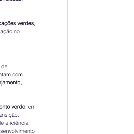
icações verdes
, 
zação no 
 de 
ontam com 
ejamento, 
mento verde
, em 
ransição.
e eficiência 
esenvolvimento 