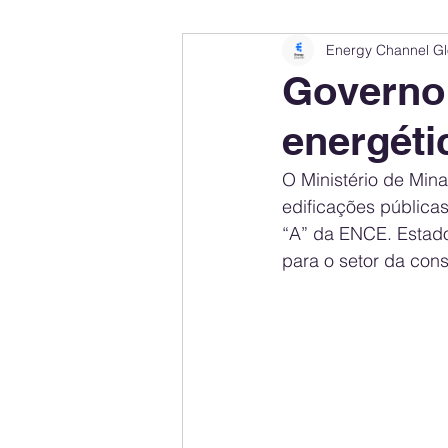
Energy Channel Gl
Company Rankings
Market Leaders
Governo 
energéti
Energy Storage Ranking
United States
O Ministério de Mina
edificações públicas 
Regulations & Laws
Geopolitics
“A” da ENCE. Estado
para o setor da cons
Financial Markets
Companies