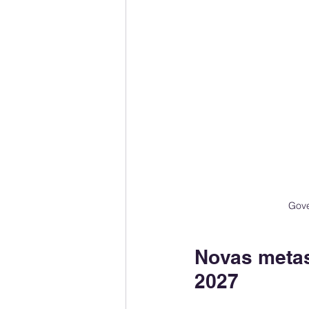
Gove
Novas metas
2027