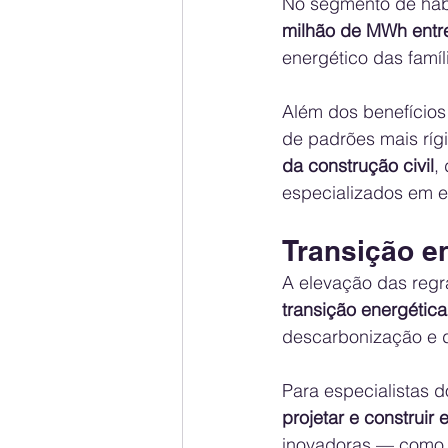
No segmento de habi
milhão de MWh entr
energético das famíl
Além dos benefícios
de padrões mais rígi
da construção civil
,
especializados em ef
Transição e
A elevação das regr
transição energética 
descarbonização e d
Para especialistas d
projetar e construir e
inovadoras — como