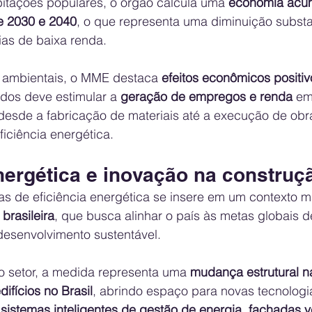
tações populares, o órgão calcula uma 
economia acum
e 2030 e 2040
, o que representa uma diminuição substa
ias de baixa renda.
 ambientais, o MME destaca 
efeitos econômicos positiv
dos deve estimular a 
geração de empregos e renda
 em
 desde a fabricação de materiais até a execução de obra
iciência energética.
nergética e inovação na construç
as de eficiência energética se insere em um contexto m
brasileira
, que busca alinhar o país às metas globais d
esenvolvimento sustentável.
o setor, a medida representa uma 
mudança estrutural n
difícios no Brasil
, abrindo espaço para novas tecnologi
 
sistemas inteligentes de gestão de energia, fachadas ve