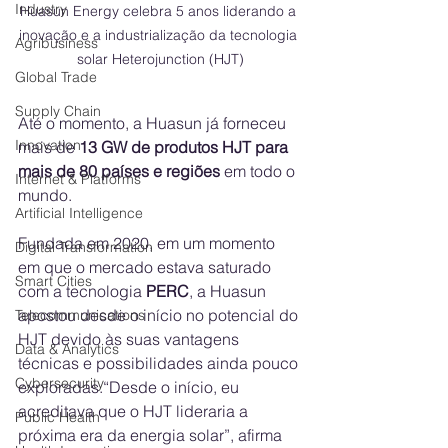
Industry
Huasun Energy celebra 5 anos liderando a 
inovação e a industrialização da tecnologia 
Agribusiness
solar Heterojunction (HJT)
Global Trade
Supply Chain
Até o momento, a Huasun já forneceu 
Innovation
mais de 
13 GW de produtos HJT para 
mais de 80 países e regiões
 em todo o 
Internet & Platforms
mundo.
Artificial Intelligence
Fundada em 2020, em um momento 
Digital Transformation
em que o mercado estava saturado 
Smart Cities
com a tecnologia 
PERC
, a Huasun 
apostou desde o início no potencial do 
Telecommunications
HJT devido às suas vantagens 
Data & Analytics
técnicas e possibilidades ainda pouco 
Cybersecurity
exploradas.“Desde o início, eu 
acreditava que o HJT lideraria a 
Public Health
próxima era da energia solar”, afirma 