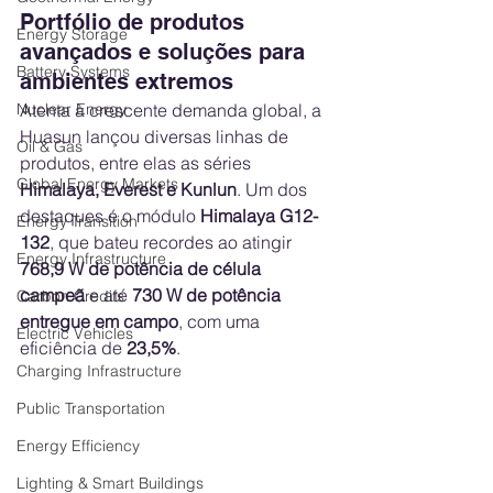
Portfólio de produtos 
Energy Storage
avançados e soluções para 
Battery Systems
ambientes extremos
Nuclear Energy
Atenta à crescente demanda global, a 
Huasun lançou diversas linhas de 
Oil & Gas
produtos, entre elas as séries 
Global Energy Markets
Himalaya, Everest e Kunlun
. Um dos 
destaques é o módulo 
Himalaya G12-
Energy Transition
132
, que bateu recordes ao atingir 
Energy Infrastructure
768,9 W de potência de célula 
campeã
 e até 
730 W de potência 
Carbon Credits
entregue em campo
, com uma 
Electric Vehicles
eficiência de 
23,5%
.
Charging Infrastructure
Public Transportation
Energy Efficiency
Lighting & Smart Buildings