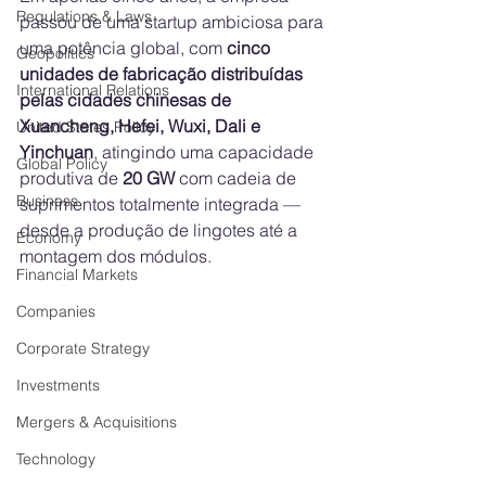
Regulations & Laws
passou de uma startup ambiciosa para 
uma potência global, com 
cinco 
Geopolitics
unidades de fabricação distribuídas 
International Relations
pelas cidades chinesas de 
Xuancheng, Hefei, Wuxi, Dali e 
United States Policy
Yinchuan
, atingindo uma capacidade 
Global Policy
produtiva de 
20 GW
 com cadeia de 
Business
suprimentos totalmente integrada — 
desde a produção de lingotes até a 
Economy
montagem dos módulos.
Financial Markets
Companies
Corporate Strategy
Investments
Mergers & Acquisitions
Technology