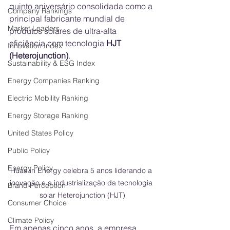
quinto aniversário consolidada como a 
Company Rankings
principal fabricante mundial de 
Market Leaders
produtos solares de ultra-alta 
eficiência com tecnologia 
HJT 
Innovation Index
(Heterojunction)
. 
Sustainability & ESG Index
Energy Companies Ranking
Electric Mobility Ranking
Energy Storage Ranking
United States Policy
Public Policy
Energy Policy
Huasun Energy celebra 5 anos liderando a 
inovação e a industrialização da tecnologia 
Brand Perception
solar Heterojunction (HJT)
Consumer Choice
Climate Policy
Em apenas cinco anos, a empresa 