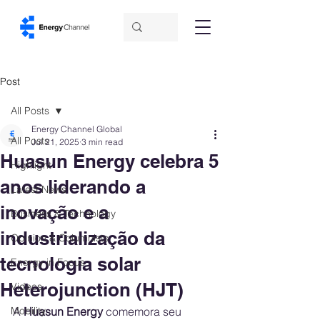
Post
All Posts
Energy Channel Global
All Posts
Jul 21, 2025
3 min read
Huasun Energy celebra 5
Highlight
anos liderando a
Latest News
inovação e a
Business & Technology
industrialização da
Opinion & Columnists
tecnologia solar
Energy in Focus
Heterojunction (HJT)
Videos
Mobility
A 
Huasun Energy
 comemora seu 