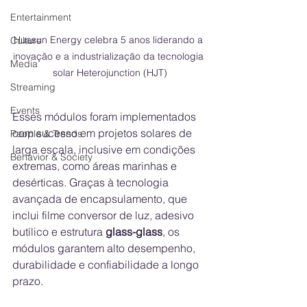
Entertainment
Huasun Energy celebra 5 anos liderando a 
Culture
inovação e a industrialização da tecnologia 
Media
solar Heterojunction (HJT)
Streaming
Events
Esses módulos foram implementados 
com sucesso em projetos solares de 
People & Trends
larga escala, inclusive em condições 
Behavior & Society
extremas, como áreas marinhas e 
desérticas. Graças à tecnologia 
avançada de encapsulamento, que 
inclui filme conversor de luz, adesivo 
butílico e estrutura 
glass-glass
, os 
módulos garantem alto desempenho, 
durabilidade e confiabilidade a longo 
prazo.