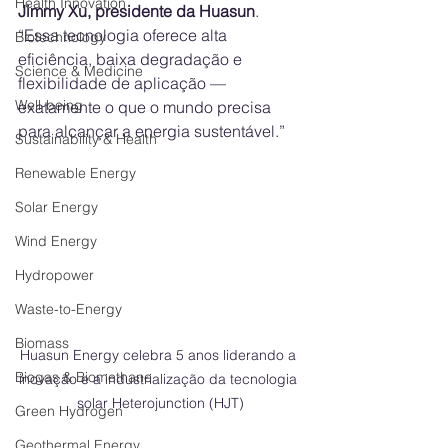
Health Innovation
Jimmy Xu, presidente da Huasun
. 
“Essa tecnologia oferece alta 
Biotechnology
eficiência, baixa degradação e 
Science & Medicine
flexibilidade de aplicação — 
Well-being
exatamente o que o mundo precisa 
para alcançar a energia sustentável.”
Sustainability & Health
Renewable Energy
Solar Energy
Wind Energy
Hydropower
Waste-to-Energy
Biomass
Huasun Energy celebra 5 anos liderando a 
Biogas & Biomethane
inovação e a industrialização da tecnologia 
solar Heterojunction (HJT)
Green Hydrogen
Geothermal Energy