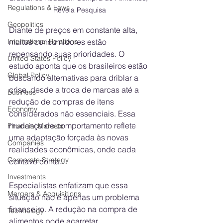
Regulations & Laws
Revela Pesquisa
Geopolitics
Diante de preços em constante alta, 
International Relations
muitos consumidores estão 
repensando suas prioridades. O 
United States Policy
estudo aponta que os brasileiros estão 
Global Policy
buscando alternativas para driblar a 
crise, desde a troca de marcas até a 
Business
redução de compras de itens 
Economy
considerados não essenciais. Essa 
mudança de comportamento reflete 
Financial Markets
uma adaptação forçada às novas 
Companies
realidades econômicas, onde cada 
Corporate Strategy
centavo conta.
Investments
Especialistas enfatizam que essa 
Mergers & Acquisitions
situação não é apenas um problema 
financeiro. A redução na compra de 
Technology
alimentos pode acarretar 