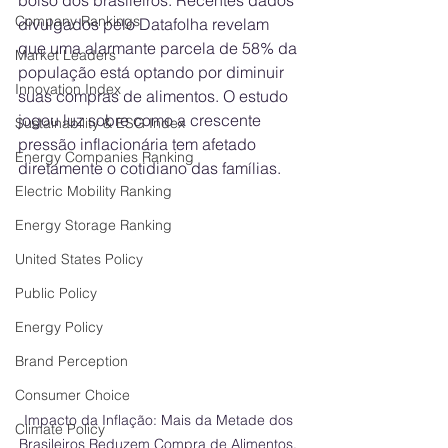
bolso dos brasileiros. Recentes dados 
Company Rankings
divulgados pelo Datafolha revelam 
que uma alarmante parcela de 58% da 
Market Leaders
população está optando por diminuir 
Innovation Index
suas compras de alimentos. O estudo 
jogou luz sobre como a crescente 
Sustainability & ESG Index
pressão inflacionária tem afetado 
Energy Companies Ranking
diretamente o cotidiano das famílias.
Electric Mobility Ranking
Energy Storage Ranking
United States Policy
Public Policy
Energy Policy
Brand Perception
Consumer Choice
Impacto da Inflação: Mais da Metade dos 
Climate Policy
Brasileiros Reduzem Compra de Alimentos, 