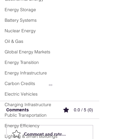
Energy Storage
Battery Systems
Nuclear Energy
Oil & Gas
Global Energy Markets
Energy Transition
Energy Infrastructure
Carbon Credits
Electric Vehicles
Charging Infrastructure
Comments
0.0 / 5 (0)
Public Transportation
Energy Efficiency
Comment and rate...
Sungrow impulsa
Luxemburgo ace
Lighting & Smart Buildings