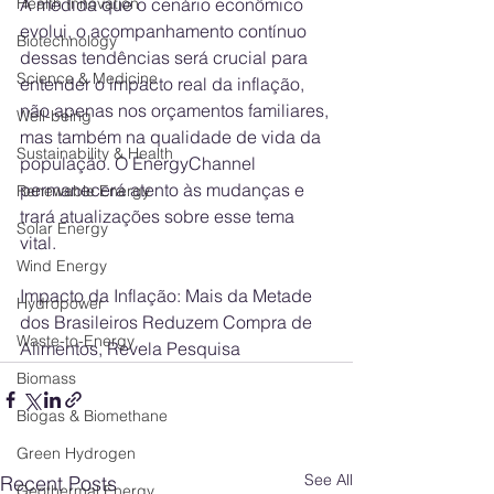
Health Innovation
À medida que o cenário econômico 
evolui, o acompanhamento contínuo 
Biotechnology
dessas tendências será crucial para 
Science & Medicine
entender o impacto real da inflação, 
não apenas nos orçamentos familiares, 
Well-being
mas também na qualidade de vida da 
Sustainability & Health
população. O EnergyChannel 
permanecerá atento às mudanças e 
Renewable Energy
trará atualizações sobre esse tema 
Solar Energy
vital.
Wind Energy
Impacto da Inflação: Mais da Metade 
Hydropower
dos Brasileiros Reduzem Compra de 
Waste-to-Energy
Alimentos, Revela Pesquisa
Biomass
Biogas & Biomethane
Green Hydrogen
See All
Recent Posts
Geothermal Energy