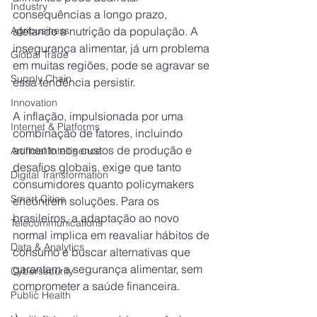
Industry
consequências a longo prazo, 
Agribusiness
afetando a nutrição da população. A 
insegurança alimentar, já um problema 
Global Trade
em muitas regiões, pode se agravar se 
Supply Chain
essa tendência persistir.
Innovation
A inflação, impulsionada por uma 
Internet & Platforms
combinação de fatores, incluindo 
aumento nos custos de produção e 
Artificial Intelligence
desafios globais, exige que tanto 
Digital Transformation
consumidores quanto policymakers 
Smart Cities
encontrem soluções. Para os 
brasileiros, a adaptação ao novo 
Telecommunications
normal implica em reavaliar hábitos de 
Data & Analytics
consumo e buscar alternativas que 
garantam a segurança alimentar, sem 
Cybersecurity
comprometer a saúde financeira.
Public Health