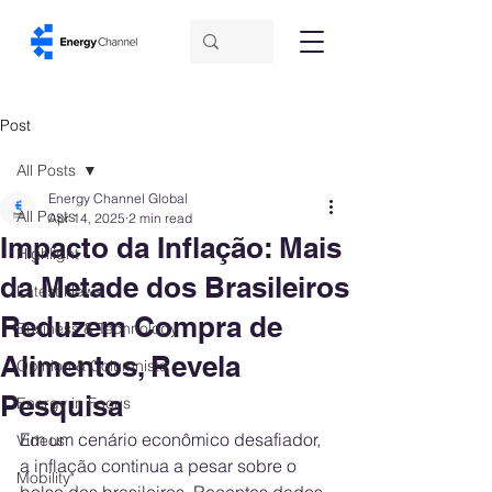
Post
All Posts
Energy Channel Global
All Posts
Apr 14, 2025
2 min read
Impacto da Inflação: Mais
Highlight
da Metade dos Brasileiros
Latest News
Reduzem Compra de
Business & Technology
Alimentos, Revela
Opinion & Columnists
Pesquisa
Energy in Focus
Em um cenário econômico desafiador, 
Videos
a inflação continua a pesar sobre o 
Mobility