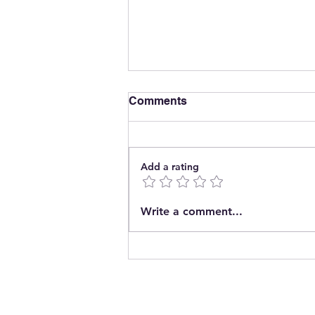
Comments
Add a rating
¿El Fin de la Concentración
Write a comment...
Energética?