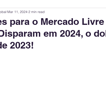
obal
Mar 11, 2024
2 min read
Innovation Index
Sustainability & ESG Index
Energy Companies Rank
s para o Mercado Livre
Disparam em 2024, o do
 Policy
Public Policy
Energy Policy
Brand Perception
Consum
e 2023!
International Relations
United States Policy
Global Policy
Busine
Corporate Strategy