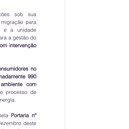
ções sob sua 
migração para 
r e a unidade 
ara a gestão do 
m intervenção 
onsumidores no 
madamente 990 
 ambiente com 
r o processo de 
nergia. 
pela 
Portaria nº 
dezembro deste 