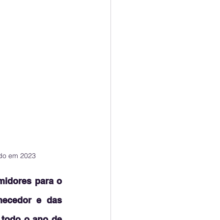
ado em 2023
idores para o 
necedor e das 
todo o ano de 