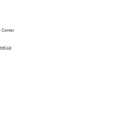
 Center
nel.co