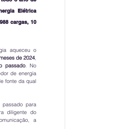
gia Elétrica 
88 cargas, 10 
gia aqueceu o 
 meses de 2024
, 
no passado
. No 
dor de energia 
e fonte da qual 
 passado para 
 diligente do 
municação, a 