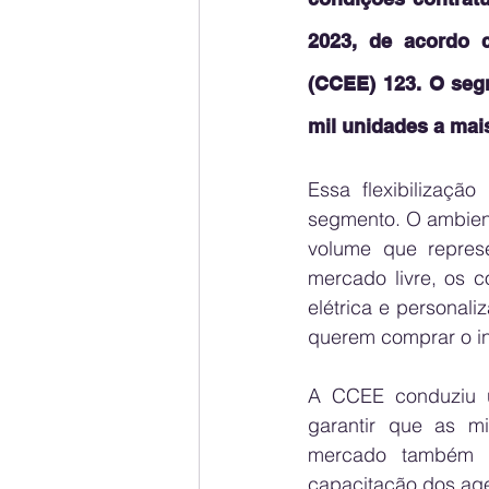
2023, de acordo 
(CCEE) 123. O seg
mil unidades a ma
Essa flexibilizaçã
segmento. O ambient
volume que repres
mercado livre, os c
elétrica e personali
querem comprar o i
A CCEE conduziu u
garantir que as m
mercado também f
capacitação dos age