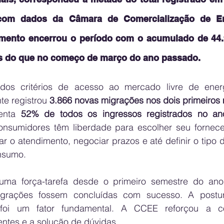
com dados da Câmara de Comercialização de Ener
mento encerrou o período com o acumulado de 44.9
is do que no começo de março do ano passado.
o dos critérios de acesso ao mercado livre de ener
e registrou 
3.866 novas migrações nos dois primeiros
enta 
52% de todos os ingressos registrados no a
onsumidores têm liberdade para escolher seu fornece
zar o atendimento, negociar prazos e até definir o tipo d
nsumo.
ma força-tarefa desde o primeiro semestre do ano
igrações fossem concluídas com sucesso. A postura
oi um fator fundamental. A CCEE reforçou a co
ntes e a solução de dúvidas. 