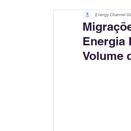
Energy Channel Gl
Company Rankings
Market Leaders
Migraçõe
Energia 
Energy Storage Ranking
United States
Volume d
Regulations & Laws
Geopolitics
Financial Markets
Companies