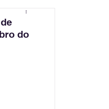
ing
Electric Mobility Ranking
 de
bro do
er Choice
Climate Policy
ss
Economy