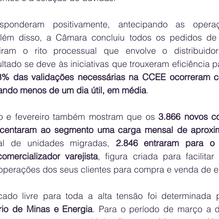
sponderam positivamente, antecipando as opera
Além disso, a Câmara concluiu todos os pedidos de 
iram o rito processual que envolve o distribuido
tado se deve às iniciativas que trouxeram eficiência p
3% das validações necessárias na CCEE ocorreram co
ando menos de um dia útil, em média
.
o e fevereiro também mostram que os 
3.866 novos c
escentaram ao segmento uma carga mensal de aproxi
al de unidades migradas, 
2.846 entraram para o
omercializador varejista
, figura criada para facilita
 operações dos seus clientes para compra e venda de e
ado livre para toda a alta tensão foi determinada 
rio de Minas e Energia
. Para o período de março a 