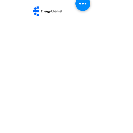
mercado de
almacenamiento
2026 The EnergyChannel Group.
EnergyChannel — Information that moves the
world​
Welcome to The EnergyChannel, your source for
reliable news and analysis that sheds light on the
issues shaping the world. We bring you breaking
headlines, in-depth reporting, and opinions that truly
matter to you. We are guided by ethics and
independence.
Our commitment is to inform with rigor and respect
for the reader.
We don't want to be the biggest by making a lot of
noise.
We want to be great through trust.
​Categories: