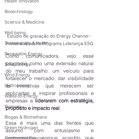
Health Innovation
Biotechnology
Science & Medicine
Well-being
Estúdio de gravação do Energy Channel - 
Sustainability & Health
Primeiro episódio Programa Liderança ESG
Renewable Energy
Como comunicadora, vejo esse 
programa como uma extensão natural 
Solar Energy
do meu trabalho: um veículo para 
Wind Energy
fortalecer o mercado, dar visibilidade 
às iniciativas que merecem ser 
Hydropower
replicadas e inspirar profissionais e 
Waste-to-Energy
empresas a 
liderarem com estratégia, 
Biomass
propósito e impacto real
.
Biogas & Biomethane
Essa é mais uma das frentes que 
Green Hydrogen
assumo com entusiasmo e 
compromisso, porque acredito que 
Geothermal Energy