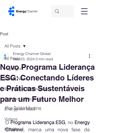
Post
All Posts
Energy Channel Global
All Posts
Nov 23, 2024
2 min read
Novo Programa Liderança
Highlight
ESG: Conectando Líderes
Latest News
e Práticas Sustentáveis
Business & Technology
para um Futuro Melhor
Opinion & Columnists
Por Talita Martins 
Energy in Focus
Videos
O 
Programa Liderança ESG
, no 
Energy 
Mobility
Channel
, marca uma nova fase da 