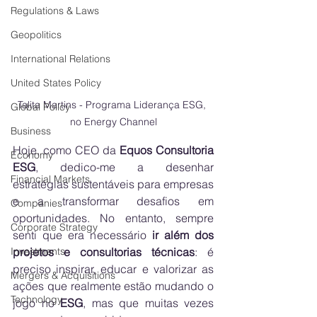
Regulations & Laws
Geopolitics
International Relations
United States Policy
Talita Martins - Programa Liderança ESG, 
Global Policy
no Energy Channel
Business
Hoje, como CEO da 
Equos Consultoria 
Economy
ESG
, dedico-me a desenhar 
Financial Markets
estratégias sustentáveis para empresas 
e a transformar desafios em 
Companies
oportunidades. No entanto, sempre 
Corporate Strategy
senti que era necessário 
ir além dos 
projetos e consultorias técnicas
: é 
Investments
preciso inspirar, educar e valorizar as 
Mergers & Acquisitions
ações que realmente estão mudando o 
Technology
jogo no 
ESG
, mas que muitas vezes 