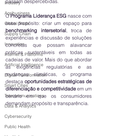
passam despercebidas.
Industry
Agribusiness
O 
Programa Liderança ESG
 nasce com 
esse propósito: criar um espaço para 
Global Trade
benchmarking intersetorial
, troca de 
Supply Chain
experiências e discussão de soluções 
Innovation
concretas que possam alavancar 
práticas sustentáveis em todas as 
Internet & Platforms
cadeias de valor. Mais do que abordar 
Artificial Intelligence
as exigências regulatórias e as 
mudanças climáticas, o programa 
Digital Transformation
destaca 
oportunidades estratégicas de 
Smart Cities
diferenciação e competitividade
 em um 
cenário em que os consumidores 
Telecommunications
demandam propósito e transparência.
Data & Analytics
Cybersecurity
Public Health