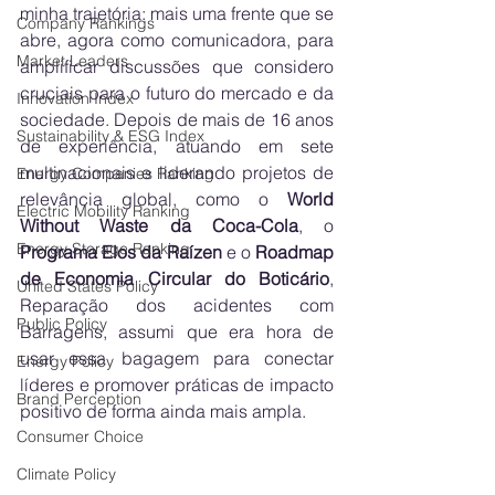
minha trajetória: mais uma frente que se 
Company Rankings
abre, agora como comunicadora, para 
Market Leaders
amplificar discussões que considero 
cruciais para o futuro do mercado e da 
Innovation Index
sociedade. Depois de mais de 16 anos 
Sustainability & ESG Index
de experiência, atuando em sete 
multinacionais e liderando projetos de 
Energy Companies Ranking
relevância global, como o 
World 
Electric Mobility Ranking
Without Waste da Coca-Cola
, o 
Energy Storage Ranking
Programa Elos da Raízen
 e o 
Roadmap 
de Economia Circular do Boticário
, 
United States Policy
Reparação dos acidentes com 
Public Policy
Barragens, assumi que era hora de 
usar essa bagagem para conectar 
Energy Policy
líderes e promover práticas de impacto 
Brand Perception
positivo de forma ainda mais ampla.
Consumer Choice
Climate Policy