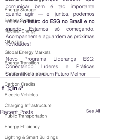
comunicar bem é tão importante 
Energy Storage
quanto agir — e, juntos, podemos 
Battery Systems
moldar 
o futuro do ESG no Brasil e no 
mundo
. Estamos só começando. 
Nuclear Energy
Acompanhem e aguardem as próximas 
Oil & Gas
novidades!
Global Energy Markets
Novo Programa Liderança ESG: 
Energy Transition
Conectando Líderes e Práticas 
Sustentáveis para um Futuro Melhor
Energy Infrastructure
Carbon Credits
Electric Vehicles
Charging Infrastructure
See All
Recent Posts
Public Transportation
Energy Efficiency
Lighting & Smart Buildings