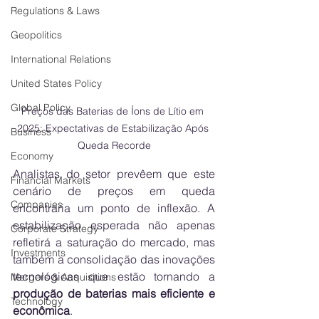
Regulations & Laws
Geopolitics
International Relations
United States Policy
Global Policy
Preços das Baterias de Íons de Lítio em 
2025: Expectativas de Estabilização Após 
Business
Queda Recorde
Economy
Analistas do setor prevêem que este 
Financial Markets
cenário de preços em queda 
Companies
encontraria um ponto de inflexão. A 
estabilização esperada não apenas 
Corporate Strategy
refletirá a saturação do mercado, mas 
Investments
também a consolidação das inovações 
tecnológicas que estão tornando a 
Mergers & Acquisitions
produção de baterias mais eficiente e 
Technology
econômica
.