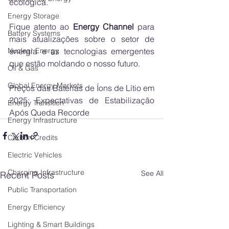
ecológica.
Energy Storage
Fique atento ao 
Energy Channel
 para 
Battery Systems
mais atualizações sobre o setor de 
energia e as tecnologias emergentes 
Nuclear Energy
que estão moldando o nosso futuro.
Oil & Gas
Global Energy Markets
Preços das Baterias de Íons de Lítio em 
2025: Expectativas de Estabilização 
Energy Transition
Após Queda Recorde
Energy Infrastructure
Carbon Credits
Electric Vehicles
Charging Infrastructure
See All
Recent Posts
Public Transportation
Energy Efficiency
Lighting & Smart Buildings