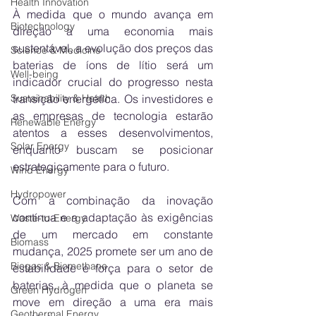
Health Innovation
À medida que o mundo avança em 
Biotechnology
direção a uma economia mais 
sustentável, a evolução dos preços das 
Science & Medicine
baterias de íons de lítio será um 
Well-being
indicador crucial do progresso nesta 
transição energética. Os investidores e 
Sustainability & Health
as empresas de tecnologia estarão 
Renewable Energy
atentos a esses desenvolvimentos, 
Solar Energy
enquanto buscam se posicionar 
estrategicamente para o futuro.
Wind Energy
Hydropower
Com a combinação da inovação 
contínua e a adaptação às exigências 
Waste-to-Energy
de um mercado em constante 
Biomass
mudança, 2025 promete ser um ano de 
Biogas & Biomethane
estabilidade e força para o setor de 
baterias, à medida que o planeta se 
Green Hydrogen
move em direção a uma era mais 
Geothermal Energy