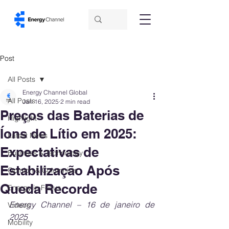
Post
All Posts
Energy Channel Global
All Posts
Jan 16, 2025
2 min read
Preços das Baterias de
Highlight
Íons de Lítio em 2025:
Latest News
Expectativas de
Business & Technology
Estabilização Após
Opinion & Columnists
Queda Recorde
Energy in Focus
Energy Channel – 16 de janeiro de 
Videos
2025
Mobility