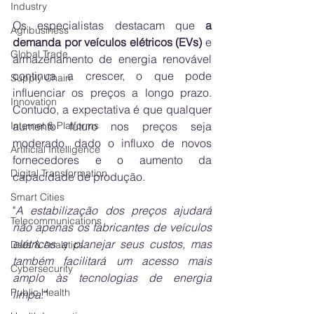
Industry
Os especialistas destacam que 
a 
Agribusiness
demanda por veículos elétricos (EVs)
 e 
Global Trade
armazenamento de energia renovável 
continua a crescer, o que pode 
Supply Chain
influenciar os preços a longo prazo. 
Innovation
Contudo, a expectativa é que qualquer 
aumento futuro nos preços seja 
Internet & Platforms
moderado, dado o influxo de novos 
Artificial Intelligence
fornecedores e o aumento da 
Digital Transformation
capacidade de produção.
Smart Cities
"
A estabilização dos preços ajudará 
Telecommunications
não apenas os fabricantes de veículos 
elétricos a planejar seus custos, mas 
Data & Analytics
também facilitará um acesso mais 
Cybersecurity
amplo às tecnologias de energia 
Public Health
limpa
.”