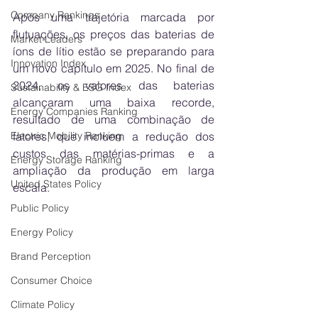
Company Rankings
Após uma trajetória marcada por 
flutuações, os preços das baterias de 
Market Leaders
íons de lítio estão se preparando para 
Innovation Index
um novo capítulo em 2025. No final de 
2024, os valores das baterias 
Sustainability & ESG Index
alcançaram uma baixa recorde, 
Energy Companies Ranking
resultado de uma combinação de 
Electric Mobility Ranking
fatores, que incluem a redução dos 
custos das matérias-primas e a 
Energy Storage Ranking
ampliação da produção em larga 
United States Policy
escala.
Public Policy
Energy Policy
Brand Perception
Consumer Choice
Climate Policy