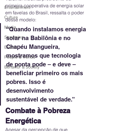
primeira cooperativa de energia solar 
Entertainment
em favelas do Brasil, ressalta o poder 
Culture
desse modelo:
Media
“Quando instalamos energia 
Streaming
solar na Babilônia e no 
Chapéu Mangueira, 
Events
mostramos que tecnologia 
People & Trends
de ponta pode – e deve – 
Behavior & Society
beneficiar primeiro os mais 
pobres. Isso é 
desenvolvimento 
sustentável de verdade.”
Combate à Pobreza 
Energética
Apesar da percepção de que 