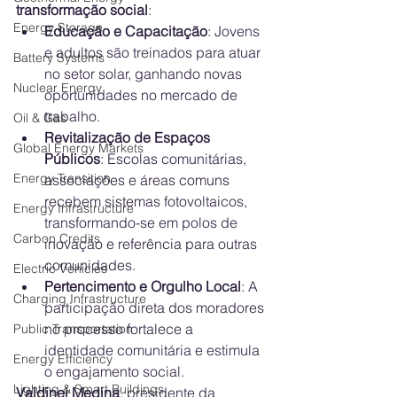
transformação social
:
Energy Storage
Educação e Capacitação
: Jovens 
e adultos são treinados para atuar 
Battery Systems
no setor solar, ganhando novas 
Nuclear Energy
oportunidades no mercado de 
trabalho.
Oil & Gas
Revitalização de Espaços 
Global Energy Markets
Públicos
: Escolas comunitárias, 
Energy Transition
associações e áreas comuns 
recebem sistemas fotovoltaicos, 
Energy Infrastructure
transformando-se em polos de 
Carbon Credits
inovação e referência para outras 
comunidades.
Electric Vehicles
Pertencimento e Orgulho Local
: A 
Charging Infrastructure
participação direta dos moradores 
no processo fortalece a 
Public Transportation
identidade comunitária e estimula 
Energy Efficiency
o engajamento social.
Lighting & Smart Buildings
Valdinei Medina
, presidente da 