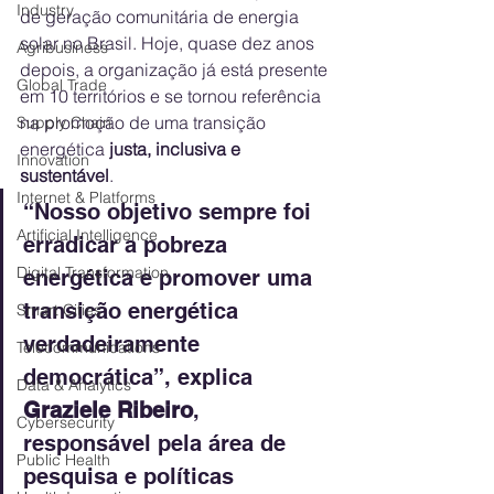
Industry
de geração comunitária de energia 
solar no Brasil. Hoje, quase dez anos 
Agribusiness
depois, a organização já está presente 
Global Trade
em 10 territórios e se tornou referência 
na promoção de uma transição 
Supply Chain
energética 
justa, inclusiva e 
Innovation
sustentável
.
Internet & Platforms
“Nosso objetivo sempre foi 
Artificial Intelligence
erradicar a pobreza 
Digital Transformation
energética e promover uma 
transição energética 
Smart Cities
verdadeiramente 
Telecommunications
democrática”, explica 
Data & Analytics
Graziele Ribeiro
, 
Cybersecurity
responsável pela área de 
Public Health
pesquisa e políticas 