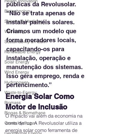
Health Innovation
públicas da Revolusolar. 
Biotechnology
“Não se trata apenas de 
Science & Medicine
instalar painéis solares. 
Criamos um modelo que 
Well-being
forma moradores locais, 
Sustainability & Health
capacitando-os para 
Renewable Energy
instalação, operação e 
Solar Energy
manutenção dos sistemas. 
Wind Energy
Isso gera emprego, renda e 
Hydropower
pertencimento.”
Waste-to-Energy
Energia Solar Como 
Biomass
Motor de Inclusão
Biogas & Biomethane
O impacto vai além da economia na 
conta de luz. A Revolusolar utiliza a 
Green Hydrogen
energia solar como ferramenta de 
Geothermal Energy