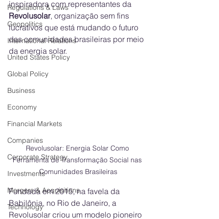
inspiradora com representantes da 
Regulations & Laws
Revolusolar
, organização sem fins 
Geopolitics
lucrativos que está mudando o futuro 
das comunidades brasileiras por meio 
International Relations
da energia solar.
United States Policy
Global Policy
Business
Economy
Financial Markets
Companies
Revolusolar: Energia Solar Como 
Corporate Strategy
Ferramenta de Transformação Social nas 
Comunidades Brasileiras
Investments
Mergers & Acquisitions
Fundada em 2015, na favela da 
Babilônia, no Rio de Janeiro, a 
Technology
Revolusolar criou um modelo pioneiro 