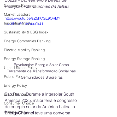
Souza – Conselheiro e Diretor de 
Company Rankings
Relações Internacionais da ABGD
Market Leaders
https://youtu.be/sZ5hCGL9ORM?
Innovation Index
si=-6Ukk50UxWuu0k41
Sustainability & ESG Index
Energy Companies Ranking
Electric Mobility Ranking
Energy Storage Ranking
Revolusolar: Energia Solar Como 
United States Policy
Ferramenta de Transformação Social nas 
Public Policy
Comunidades Brasileiras
Energy Policy
São Paulo, Durante a Intersolar South 
Brand Perception
America 2025, maior feira e congresso 
Consumer Choice
de energia solar da América Latina, o 
Climate Policy
EnergyChannel
 teve uma conversa 