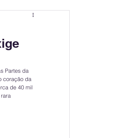
ing
Electric Mobility Ranking
xige
er Choice
Climate Policy
ss
Economy
s Partes da 
 coração da 
rca de 40 mil 
rara 