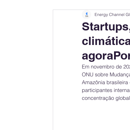
Energy Channel Gl
Company Rankings
Market Leaders
Startups,
climátic
Energy Storage Ranking
United States
agoraPo
Regulations & Laws
Geopolitics
Em novembro de 2025,
ONU sobre Mudança 
Amazônia brasileira 
Financial Markets
Companies
participantes intern
concentração global