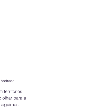
a Andrade
erritórios 
 olhar para a 
 seguimos 