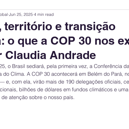
obal
Jun 25, 2025
4 min read
Innovation Index
Sustainability & ESG Index
Energy Companies Rank
 território e transição
a: o que a COP 30 nos e
 Policy
Public Policy
Energy Policy
Brand Perception
Consum
r Claudia Andrade
International Relations
United States Policy
Global Policy
Busine
 o Brasil sediará, pela primeira vez, a Conferência da
do Clima. A COP 30 acontecerá em Belém do Pará, no
— e, com ela, virão mais de 190 delegações oficiais, ce
Corporate Strategy
acionais, bilhões de dólares em fundos climáticos e uma 
 de atenção sobre o nosso país.