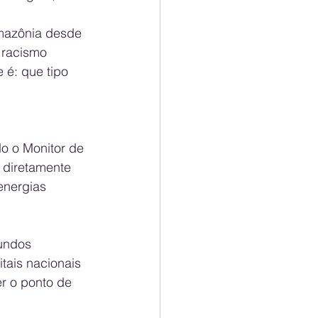
Amazônia desde 
 racismo 
 é: que tipo 
o o Monitor de 
 diretamente 
energias 
undos 
tais nacionais 
r o ponto de 