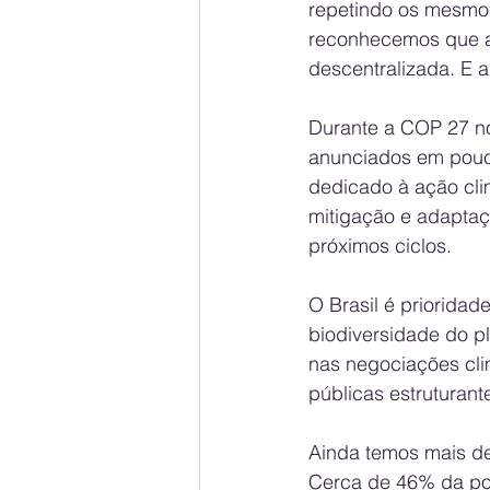
repetindo os mesmos
reconhecemos que a p
descentralizada. E a
Durante a COP 27 no
anunciados em pouco
dedicado à ação cli
mitigação e adaptaçã
próximos ciclos.
O Brasil é prioridad
biodiversidade do p
nas negociações cli
públicas estruturant
Ainda temos mais de
Cerca de 46% da pop