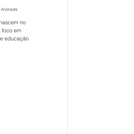
a Andrade
 nascem no 
 foco em 
 e educação 