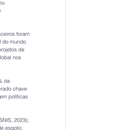
ou 
 
ceiros foram 
al do mundo 
rojetos de 
lobal nos 
% da 
erado chave 
em políticas 
SNIS, 2023);
de esgoto;