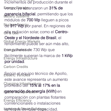
incrementos de producción durante el 
verano ya alcanzaron un 
31% de 
Energy Storage
ganancia bifacial
, permitiendo que los 
Battery Systems
módulos de 
700 Wp
 lleguen a picos 
Nuclear Energy
de 
917 Wp
 por panel. En regiones de 
alta radiación solar, como el 
Centro-
Oil & Gas
Oeste y el Nordeste de Brasil
, el 
Global Energy Markets
rendimiento puede ser aún más alto, 
con paneles de 730 Wp que 
Energy Transition
fácilmente superan la marca de 
1 kWp 
Energy Infrastructure
por unidad
.
Carbon Credits
Según el equipo técnico de Apollo, 
Electric Vehicles
este avance representa un aumento 
Charging Infrastructure
promedio del 
15% al 17% en la 
generación de energía (kWh)
 en 
Public Transportation
comparación con plantas flotantes 
Energy Efficiency
convencionales o instalaciones 
terrestres de igual capacidad.
Lighting & Smart Buildings