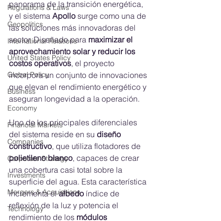
panorama de la transición energética, 
Regulations & Laws
y el sistema 
Apollo
 surge como una de 
Geopolitics
las soluciones más innovadoras del 
sector. Diseñado para 
maximizar el 
International Relations
aprovechamiento solar y reducir los 
United States Policy
costos operativos
, el proyecto 
incorpora un conjunto de innovaciones 
Global Policy
que elevan el rendimiento energético y 
Business
aseguran longevidad a la operación.
Economy
Uno de los principales diferenciales 
Financial Markets
del sistema reside en su 
diseño 
Companies
constructivo
, que utiliza flotadores de 
polietileno blanco
, capaces de crear 
Corporate Strategy
una cobertura casi total sobre la 
Investments
superficie del agua. Esta característica 
Mergers & Acquisitions
incrementa el 
albedo
 índice de 
reflexión de la luz y potencia el 
Technology
rendimiento de los 
módulos 