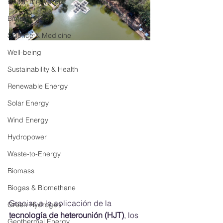
Health Innovation
Biotechnology
Science & Medicine
Well-being
Sustainability & Health
Renewable Energy
Solar Energy
Wind Energy
Hydropower
Waste-to-Energy
Biomass
Biogas & Biomethane
Gracias a la aplicación de la 
Green Hydrogen
tecnología de heterounión (HJT)
, los 
Geothermal Energy