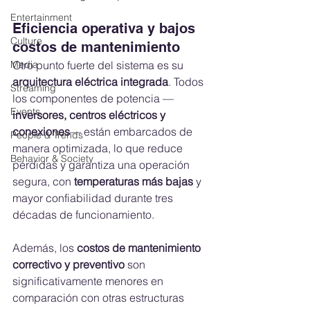
Entertainment
Eficiencia operativa y bajos 
Culture
costos de mantenimiento
Otro punto fuerte del sistema es su 
Media
arquitectura eléctrica integrada
. Todos 
Streaming
los componentes de potencia —
Events
inversores, centros eléctricos y 
conexiones
— están embarcados de 
People & Trends
manera optimizada, lo que reduce 
Behavior & Society
pérdidas y garantiza una operación 
segura, con 
temperaturas más bajas
 y 
mayor confiabilidad durante tres 
décadas de funcionamiento.
Además, los 
costos de mantenimiento 
correctivo y preventivo
 son 
significativamente menores en 
comparación con otras estructuras 