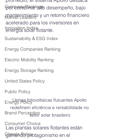
promedio, el sistema Apollo destaca 
Company Rankings
por combinar alto desempeño, bajo 
mantenimiento y un retorno financiero 
Market Leaders
acelerado para los inversores en 
Innovation Index
energía solar flotante.
Sustainability & ESG Index
Energy Companies Ranking
Electric Mobility Ranking
Energy Storage Ranking
United States Policy
Public Policy
Usinas fotovoltaicas flutuantes Apollo 
Energy Policy
redefinem eficiência e rentabilidade no 
Brand Perception
setor solar brasileiro
Consumer Choice
Las plantas solares flotantes están 
Climate Policy
ganando protagonismo en el 