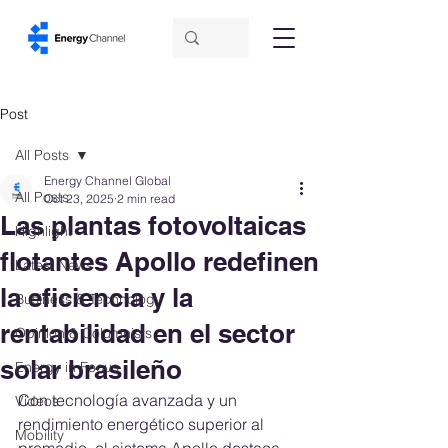
Post
All Posts
Energy Channel Global
All Posts
Oct 23, 2025
2 min read
Las plantas fotovoltaicas
Highlight
flotantes Apollo redefinen
Latest News
la eficiencia y la
Business & Technology
rentabilidad en el sector
Opinion & Columnists
solar brasileño
Energy in Focus
Con tecnología avanzada y un 
Videos
rendimiento energético superior al 
Mobility