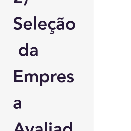
Seleção
 da 
Empres
a 
Avaliad