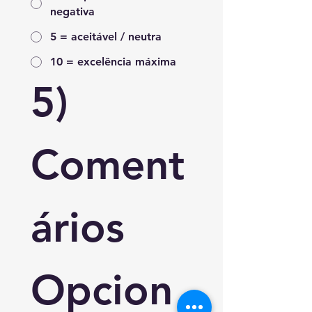
negativa
5 = aceitável / neutra
10 = excelência máxima
5) 
Coment
ários 
Opcion