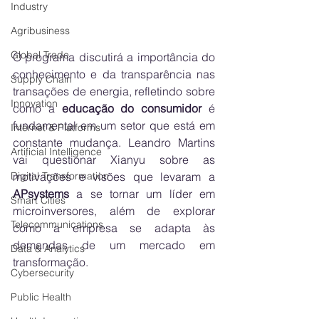
Industry
Agribusiness
Global Trade
O programa discutirá a importância do 
conhecimento e da transparência nas 
Supply Chain
transações de energia, refletindo sobre 
Innovation
como a 
educação do consumidor
 é 
fundamental em um setor que está em 
Internet & Platforms
constante mudança. Leandro Martins 
Artificial Intelligence
vai questionar Xianyu sobre as 
motivações e visões que levaram a 
Digital Transformation
APsystems
 a se tornar um líder em 
Smart Cities
microinversores, além de explorar 
Telecommunications
como a empresa se adapta às 
demandas de um mercado em 
Data & Analytics
transformação.
Cybersecurity
Public Health