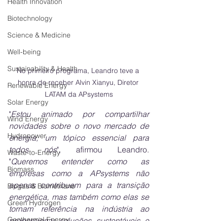
Health Innovation
Biotechnology
Science & Medicine
Well-being
Sustainability & Health
No primeiro programa, Leandro teve a 
honra de receber Alvin Xianyu, Diretor 
Renewable Energy
LATAM da APsystems
Solar Energy
"
Estou animado por compartilhar 
Wind Energy
novidades sobre o novo mercado de 
Hydropower
energia, um tópico essencial para 
todos nós
", afirmou Leandro. 
Waste-to-Energy
"
Queremos entender como as 
Biomass
empresas como a APsystems não 
apenas contribuem para a transição 
Biogas & Biomethane
energética, mas também como elas se 
Green Hydrogen
tornam referência na indústria ao 
Geothermal Energy
proporcionar soluções sustentáveis e 