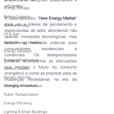
eficientes
.”
Energy Storage
Battery Systems
A cada episódio, “
New Energy Market
” 
dará voz a líderes de pensamento e 
Nuclear Energy
especialistas do setor, abordando não 
Oil & Gas
apenas inovações tecnológicas, mas 
também as melhores práticas para 
Global Energy Markets
consumidores residenciais e 
Energy Transition
comerciais. Os telespectadores 
Energy Infrastructure
poderão acompanhar as discussões 
que moldam o futuro do consumo 
Carbon Credits
energético e como se preparar para as 
Electric Vehicles
mudanças necessárias na era da 
energia renovável.
Charging Infrastructure
Public Transportation
Energy Efficiency
Lighting & Smart Buildings