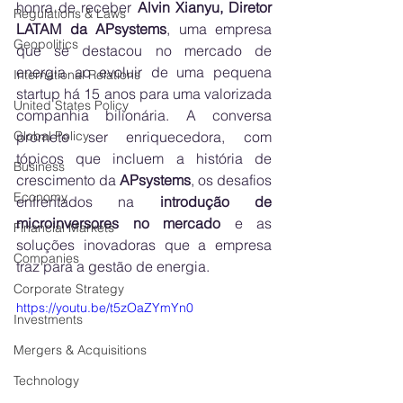
honra de receber 
Alvin Xianyu, Diretor 
Regulations & Laws
LATAM da APsystems
, uma empresa 
Geopolitics
que se destacou no mercado de 
energia ao evoluir de uma pequena 
International Relations
startup há 15 anos para uma valorizada 
United States Policy
companhia bilionária. A conversa 
promete ser enriquecedora, com 
Global Policy
tópicos que incluem a história de 
Business
crescimento da 
APsystems
, os desafios 
Economy
enfrentados na 
introdução de 
microinversores no mercado
 e as 
Financial Markets
soluções inovadoras que a empresa 
Companies
traz para a gestão de energia.
Corporate Strategy
https://youtu.be/t5zOaZYmYn0
Investments
Mergers & Acquisitions
Technology