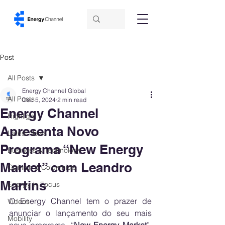
Post
All Posts
Energy Channel Global
All Posts
Dec 5, 2024
2 min read
Energy Channel
Highlight
Apresenta Novo
Latest News
Programa “New Energy
Business & Technology
Market” com Leandro
Opinion & Columnists
Martins
Energy in Focus
O Energy Channel tem o prazer de 
Videos
anunciar o lançamento do seu mais 
Mobility