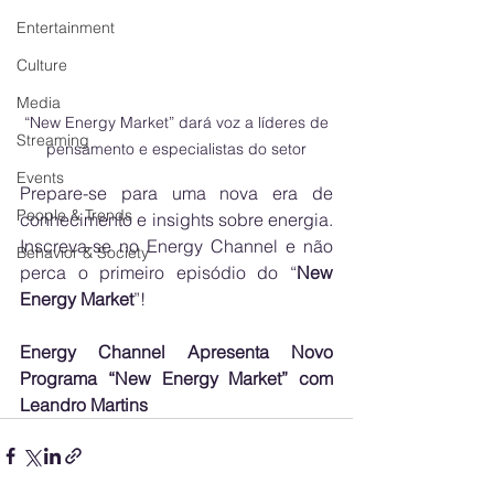
Entertainment
Culture
Media
 “New Energy Market” dará voz a líderes de 
Streaming
pensamento e especialistas do setor
Events
Prepare-se para uma nova era de 
People & Trends
conhecimento e insights sobre energia. 
Inscreva-se no Energy Channel e não 
Behavior & Society
perca o primeiro episódio do “
New 
Energy Market
”!
Energy Channel Apresenta Novo 
Programa “New Energy Market” com 
Leandro Martins