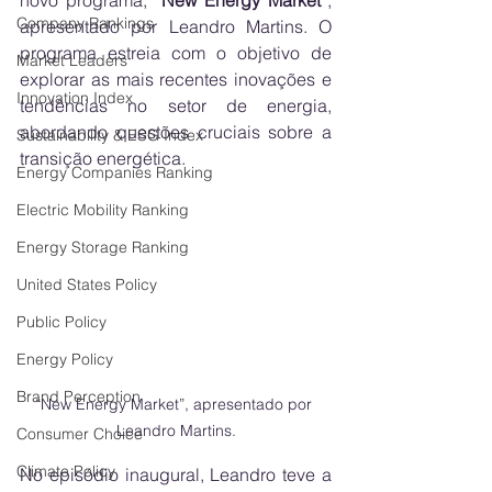
novo programa, “
New Energy Market
”, 
Company Rankings
apresentado por Leandro Martins. O 
programa estreia com o objetivo de 
Market Leaders
explorar as mais recentes inovações e 
Innovation Index
tendências no setor de energia, 
abordando questões cruciais sobre a 
Sustainability & ESG Index
transição energética.
Energy Companies Ranking
Electric Mobility Ranking
Energy Storage Ranking
United States Policy
Public Policy
Energy Policy
Brand Perception
“New Energy Market”, apresentado por 
Leandro Martins.
Consumer Choice
Climate Policy
No episódio inaugural, Leandro teve a 