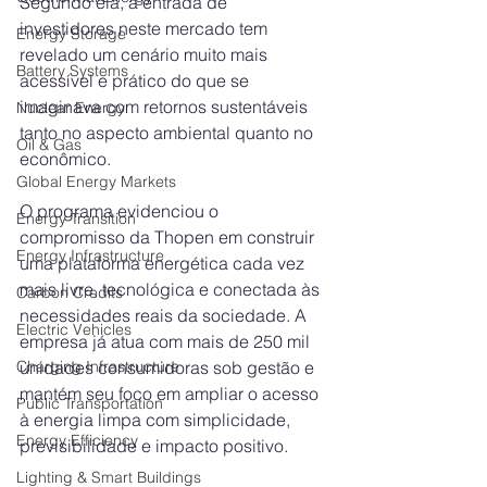
Segundo ela, a entrada de 
investidores neste mercado tem 
Energy Storage
revelado um cenário muito mais 
Battery Systems
acessível e prático do que se 
imaginava com retornos sustentáveis 
Nuclear Energy
tanto no aspecto ambiental quanto no 
Oil & Gas
econômico.
Global Energy Markets
O programa evidenciou o 
Energy Transition
compromisso da Thopen em construir 
Energy Infrastructure
uma plataforma energética cada vez 
mais livre, tecnológica e conectada às 
Carbon Credits
necessidades reais da sociedade. A 
Electric Vehicles
empresa já atua com mais de 250 mil 
Charging Infrastructure
unidades consumidoras sob gestão e 
mantém seu foco em ampliar o acesso 
Public Transportation
à energia limpa com simplicidade, 
Energy Efficiency
previsibilidade e impacto positivo.
Lighting & Smart Buildings