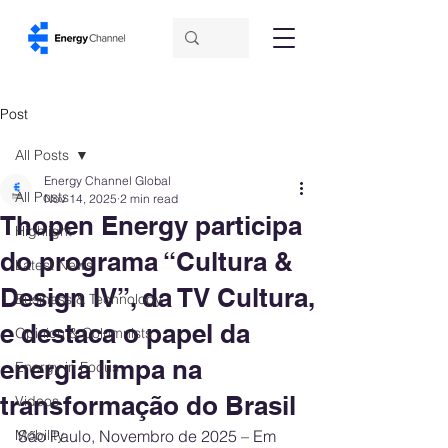
Post
All Posts
Energy Channel Global
All Posts
Nov 14, 2025
2 min read
Thopen Energy participa
Highlight
do programa “Cultura &
Latest News
Design IV”, da TV Cultura,
Business & Technology
e destaca o papel da
Opinion & Columnists
energia limpa na
Energy in Focus
transformação do Brasil
Videos
Mobility
São Paulo, Novembro de 2025 – Em 