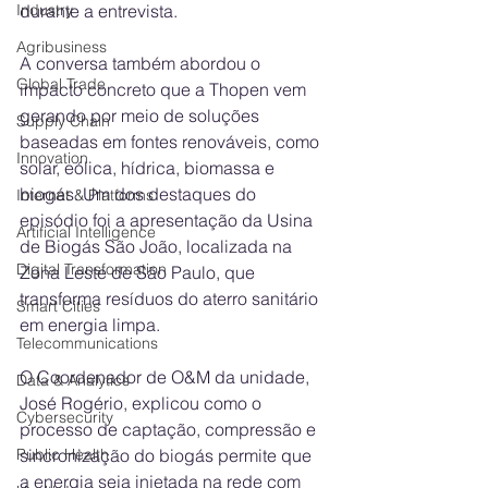
Industry
durante a entrevista.
Agribusiness
A conversa também abordou o 
Global Trade
impacto concreto que a Thopen vem 
gerando por meio de soluções 
Supply Chain
baseadas em fontes renováveis, como 
Innovation
solar, eólica, hídrica, biomassa e 
biogás. Um dos destaques do 
Internet & Platforms
episódio foi a apresentação da Usina 
Artificial Intelligence
de Biogás São João, localizada na 
Digital Transformation
Zona Leste de São Paulo, que 
transforma resíduos do aterro sanitário 
Smart Cities
em energia limpa.
Telecommunications
O Coordenador de O&M da unidade, 
Data & Analytics
José Rogério, explicou como o 
Cybersecurity
processo de captação, compressão e 
Public Health
sincronização do biogás permite que 
a energia seja injetada na rede com 