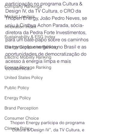
participação no programa Cultura & 
Company Rankings
Design IV, da TV Cultura, o CRO da 
Market Leaders
Thopen Energy, João Pedro Neves, se 
uniu à Cinthya Achon Parada, sócia-
Innovation Index
diretora da Pedra Forte Investimentos, 
Sustainability & ESG Index
para um bate-papo sobre os caminhos 
da transição energética no Brasil e as 
Energy Companies Ranking
oportunidades de democratização do 
Electric Mobility Ranking
acesso à energia limpa e mais 
Energy Storage Ranking
econômica.
United States Policy
Public Policy
Energy Policy
Brand Perception
Consumer Choice
Thopen Energy participa do programa 
Climate Policy
“Cultura & Design IV”, da TV Cultura, e 