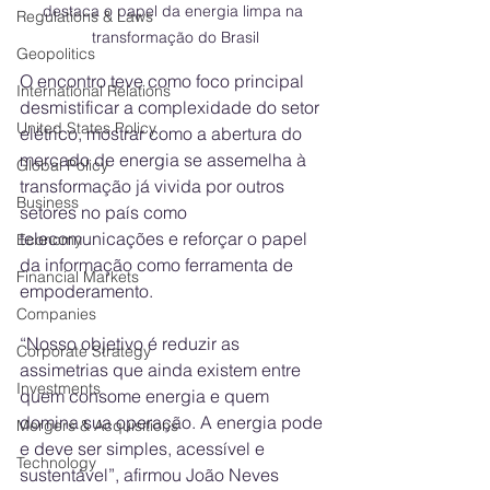
destaca o papel da energia limpa na 
Regulations & Laws
transformação do Brasil
Geopolitics
O encontro teve como foco principal 
International Relations
desmistificar a complexidade do setor 
United States Policy
elétrico, mostrar como a abertura do 
mercado de energia se assemelha à 
Global Policy
transformação já vivida por outros 
Business
setores no país como 
telecomunicações e reforçar o papel 
Economy
da informação como ferramenta de 
Financial Markets
empoderamento.
Companies
“Nosso objetivo é reduzir as 
Corporate Strategy
assimetrias que ainda existem entre 
Investments
quem consome energia e quem 
domina sua operação. A energia pode 
Mergers & Acquisitions
e deve ser simples, acessível e 
Technology
sustentável”, afirmou João Neves 