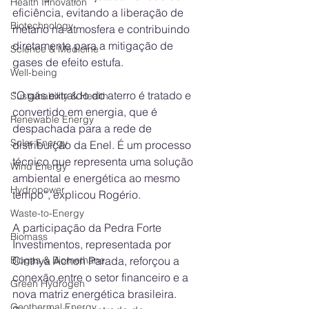
Health Innovation
eficiência, evitando a liberação de 
Biotechnology
metano na atmosfera e contribuindo 
diretamente para a mitigação de 
Science & Medicine
gases de efeito estufa.
Well-being
“O gás extraído do aterro é tratado e 
Sustainability & Health
convertido em energia, que é 
Renewable Energy
despachada para a rede de 
Solar Energy
distribuição da Enel. É um processo 
técnico que representa uma solução 
Wind Energy
ambiental e energética ao mesmo 
Hydropower
tempo”, explicou Rogério.
Waste-to-Energy
A participação da Pedra Forte 
Biomass
Investimentos, representada por 
Biogas & Biomethane
Cinthya Achon Parada, reforçou a 
conexão entre o setor financeiro e a 
Green Hydrogen
nova matriz energética brasileira. 
Geothermal Energy