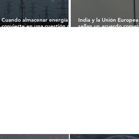
Cuando almacenar energía se
India y la Unión Europea
convierte en una cuestión de
sellan un acuerdo comerc
seguridad: el papel de los
histórico que redefine el
grandes sistemas de baterías
comercio global
en el futuro de las redes
eléctricas