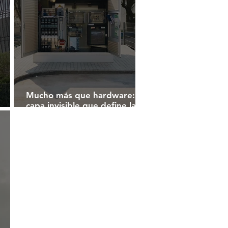
Mucho más que hardware: la
capa invisible que define la
eficiencia
ala,
dad