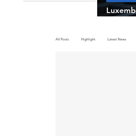
sostenibilidad
Luxembu
futuro d
All Posts
Highlight
Latest News
Market Leaders
Innovation Index
United States Policy
Public Policy
International Relations
United States 