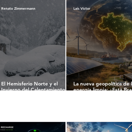
Renato Zimmermann
Laís Victor
El Hemisferio Norte y el
La nueva geopolítica de 
Invierno del Calentamiento
energía limpia: ¿Está Bras
Global: Entre Nevadas,
preparado para disputar
Corrientes Oceánicas y el
protagonismo o seguirá
Futuro de la Economía
exportando potencial?
Mundial