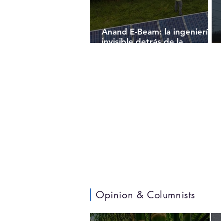
Anand E-Beam: la ingeniería
invisible detrás de la
transición energética global
Opinion & Columnists