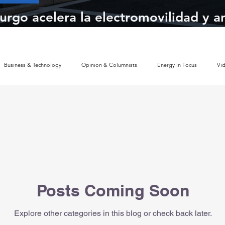
rgo acelera la electromovilidad y an
e la infraestructura de recarga intel
Business & Technology
Opinion & Columnists
Energy in Focus
Vi
Sustainability & ESG Index
Energy Companies Ranking
Electric Mobilit
Energy Policy
Brand Perception
Consumer Choice
Climate Polic
Posts Coming Soon
Policy
Global Policy
Business
Economy
Financial Markets
Explore other categories in this blog or check back later.