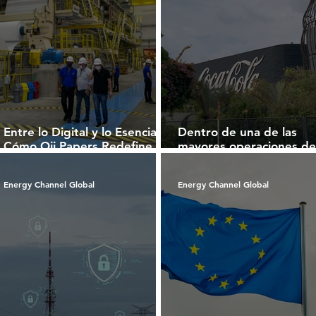
Entre lo Digital y lo Esencial:
Dentro de una de las
Cómo Oji Papers Redefine el
mayores operaciones de
Papel en la Economía
Brasil: cómo Coca-Cola
Moderna
FEMSA Brasil integra esc
Energy Channel Global
Energy Channel Global
tecnología y sostenibili