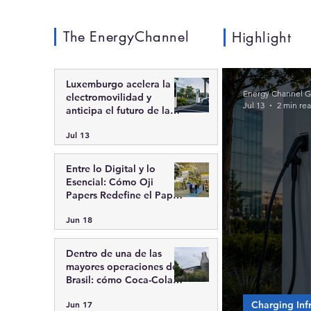
The EnergyChannel
Highlight
Luxemburgo acelera la
Energy Channel G
electromovilidad y
Jul 13
2 min re
anticipa el futuro de la
infraestructura de recarga
Jul 13
inteligente
Entre lo Digital y lo
Esencial: Cómo Oji
Papers Redefine el Papel
en la Economía Moderna
Jun 18
Dentro de una de las
mayores operaciones de
Brasil: cómo Coca-Cola
FEMSA Brasil integra
Charging Infr
Jun 17
escala, tecnología y