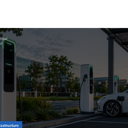
lobal
ad
astructure