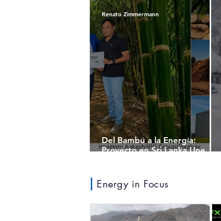
Renato Zimmermann
Del Bambú a la Energía:
Proyecto en Sri Lanka Une
Sostenibilidad, Desarrollo
Económico y Capital
Internacional
Energy in Focus